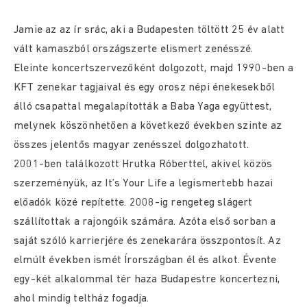
Jamie az az ír srác, aki a Budapesten töltött 25 év alatt
vált kamaszból országszerte elismert zenésszé.
Eleinte koncertszervezőként dolgozott, majd 1990-ben a
KFT zenekar tagjaival és egy orosz népi énekesekből
álló csapattal megalapították a Baba Yaga együttest,
melynek köszönhetően a következő években szinte az
összes jelentős magyar zenésszel dolgozhatott.
2001-ben találkozott Hrutka Róberttel, akivel közös
szerzeményük, az It’s Your Life a legismertebb hazai
előadók közé repítette. 2008-ig rengeteg slágert
szállítottak a rajongóik számára. Azóta első sorban a
saját szóló karrierjére és zenekarára összpontosít. Az
elmúlt években ismét Írországban él és alkot. Évente
egy-két alkalommal tér haza Budapestre koncertezni,
ahol mindig teltház fogadja.