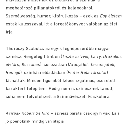
művészek mesélnek az életükről, a számukra
meghatározó pillanatokról és kalandokról.
Személyesség, humor, kitárulkozás – ezek az
Egy életem
estek kulcsszavai. Itt a forgatókönyvet valóban az élet
írja.
Thuróczy Szabolcs az egyik legnépszerűbb magyar
színész. Rengeteg filmben (
Tiszta szívvel, Larry, Drakulics
elvtárs, Koccanás
), sorozatban (
Aranyélet, Társas játék,
Besúgó
), színházi előadásban (
Pintér Béla Társulat
)
láthattuk. Minden figurából képes izgalmas, összetett
karaktert felépíteni. Pedig nem is színésznek tanult,
soha nem felvételizett a Színművészeti Főiskolára.
A tirpák Robert De Niro
– színész barátai csak így hívják. És a
jó poénoknak mindig van alapja.