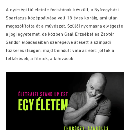
A nyírségi fiú eleinte focistának készült, a Nyíregyházi
Spartacus középpályása volt 18 éves koráig, ami után
megszólította őt a művészet. Szülői nyomásra elvégezte
a jogi egyetemet, de közben Gaál Erzsébet és Zsótér
Sándor előadásaiban szerepelve átesett a színpadi
tűzkeresztségen, majd beindult vele az élet: jöttek a
felkérések, a filmek, a kihívások.