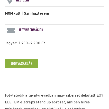
HELYSZÍN
MOMkult
|
Színházterem
JEGYINFORMÁCIÓK
Jegyár: 7 900–9 900 Ft
JEGYVÁSÁRLÁS
Folytatódik a tavalyi évadban nagy sikerrel debütált EGY
ÉLETEM életrajzi stand up sorozat, amiben híres