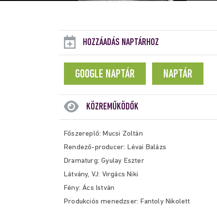
HOZZÁADÁS NAPTÁRHOZ
GOOGLE NAPTÁR
NAPTÁR
KÖZREMŰKÖDŐK
Főszereplő: Mucsi Zoltán
R
endező-producer: Lévai Balázs
Dramaturg: Gyulay Eszter
Látvány, VJ: Virgács Niki
Fény: Ács István
Produkciós menedzser: Fantoly Nikolett