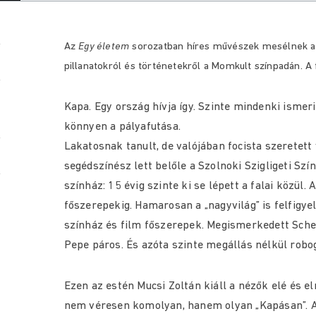
Az
Egy életem
sorozatban híres művészek mesélnek az
pillanatokról és történetekről a Momkult színpadán. A f
Kapa. Egy ország hívja így. Szinte mindenki ismeri
könnyen a pályafutása.
Lakatosnak tanult, de valójában focista szeretett 
segédszínész lett belőle a Szolnoki Szigligeti Sz
színház: 15 évig szinte ki se lépett a falai közül
főszerepekig. Hamarosan a „nagyvilág” is felfigyel
színház és film főszerepek. Megismerkedett Sche
Pepe páros. És azóta szinte megállás nélkül robog
Ezen az estén Mucsi Zoltán kiáll a nézők elé és e
nem véresen komolyan, hanem olyan „Kapásan”. A