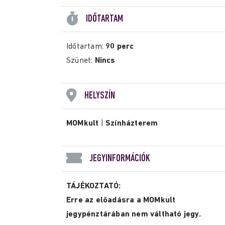
IDŐTARTAM
Időtartam:
90 perc
Szünet:
Nincs
HELYSZÍN
MOMkult
|
Színházterem
JEGYINFORMÁCIÓK
TÁJÉKOZTATÓ:
Erre az előadásra a MOMkult
jegypénztárában nem váltható jegy.