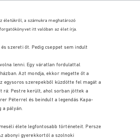
 életükről, a számukra meghatározó
orgatókönyvet itt valóban az élet írja.
 és szereti őt. Pedig cseppet sem indult
volna lenni. Egy váratlan fordulattal
ínházban. Azt mondja, ekkor megette őt a
. Az egysoros szerepekből küzdötte fel magát a
t rá: Pestre került, ahol sorban jöttek a
rer Péterrel és beindult a legendás Kapa-
 a pályán.
lmeséli élete legfontosabb történeteit. Persze
z abonyi gyerekkortól a szolnoki