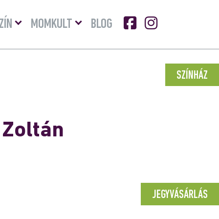
Menü
Menü
ZÍN
MOMKULT
BLOG
lenyitása
lenyitása
SZÍNHÁZ
 Zoltán
JEGYVÁSÁRLÁS