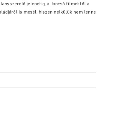
llanyszerelő jelenetig, a Jancsó filmektől a
ládjáról is mesél, hiszen nélkülük nem lenne