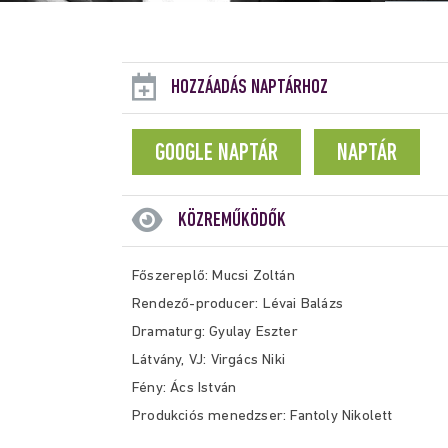
HOZZÁADÁS NAPTÁRHOZ
GOOGLE NAPTÁR
NAPTÁR
KÖZREMŰKÖDŐK
Főszereplő: Mucsi Zoltán
R
endező-producer: Lévai Balázs
Dramaturg: Gyulay Eszter
Látvány, VJ: Virgács Niki
Fény: Ács István
Produkciós menedzser: Fantoly Nikolett