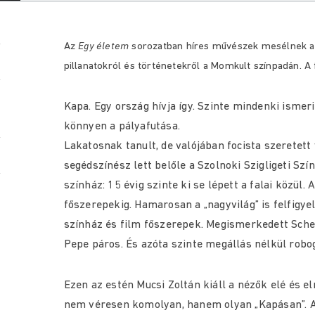
Az
Egy életem
sorozatban híres művészek mesélnek az
pillanatokról és történetekről a Momkult színpadán. A f
Kapa. Egy ország hívja így. Szinte mindenki ismeri
könnyen a pályafutása.
Lakatosnak tanult, de valójában focista szeretett 
segédszínész lett belőle a Szolnoki Szigligeti Sz
színház: 15 évig szinte ki se lépett a falai közül
főszerepekig. Hamarosan a „nagyvilág” is felfigyel
színház és film főszerepek. Megismerkedett Sche
Pepe páros. És azóta szinte megállás nélkül robog
Ezen az estén Mucsi Zoltán kiáll a nézők elé és e
nem véresen komolyan, hanem olyan „Kapásan”. A