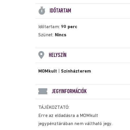
IDŐTARTAM
Időtartam:
90 perc
Szünet:
Nincs
HELYSZÍN
MOMkult
|
Színházterem
JEGYINFORMÁCIÓK
TÁJÉKOZTATÓ:
Erre az előadásra a MOMkult
jegypénztárában nem váltható jegy.