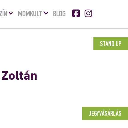
Menü
Menü
ZÍN
MOMKULT
BLOG
lenyitása
lenyitása
STAND UP
 Zoltán
JEGYVÁSÁRLÁS