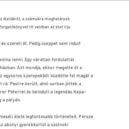
 életükről, a számukra meghatározó
orgatókönyvet itt valóban az élet írja.
 és szereti őt. Pedig cseppet sem indult
volna lenni. Egy váratlan fordulattal
ínházban. Azt mondja, ekkor megette őt a
. Az egysoros szerepekből küzdötte fel magát a
t rá: Pestre került, ahol sorban jöttek a
rer Péterrel és beindult a legendás Kapa-
 a pályán.
lmeséli élete legfontosabb történeteit. Persze
z abonyi gyerekkortól a szolnoki