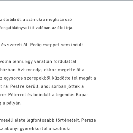
 életükről, a számukra meghatározó
orgatókönyvet itt valóban az élet írja.
 és szereti őt. Pedig cseppet sem indult
volna lenni. Egy váratlan fordulattal
ínházban. Azt mondja, ekkor megette őt a
. Az egysoros szerepekből küzdötte fel magát a
t rá: Pestre került, ahol sorban jöttek a
rer Péterrel és beindult a legendás Kapa-
 a pályán.
lmeséli élete legfontosabb történeteit. Persze
z abonyi gyerekkortól a szolnoki