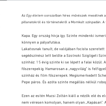
Az
Egy életem
sorozatban híres művészek mesélnek az
pillanatokról és történetekről a Momkult színpadán. A f
Kapa. Egy ország hívja így. Szinte mindenki ismeri
könnyen a pályafutása.
Lakatosnak tanult, de valójában focista szeretett 
segédszínész lett belőle a Szolnoki Szigligeti Sz
színház: 15 évig szinte ki se lépett a falai közül
főszerepekig. Hamarosan a „nagyvilág” is felfigyel
színház és film főszerepek. Megismerkedett Sche
Pepe páros. És azóta szinte megállás nélkül robog
Ezen az estén Mucsi Zoltán kiáll a nézők elé és e
nem véresen komolyan, hanem olyan „Kapásan”. A