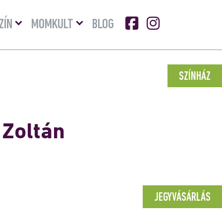
Menü
Menü
ZÍN
MOMKULT
BLOG
lenyitása
lenyitása
SZÍNHÁZ
 Zoltán
JEGYVÁSÁRLÁS