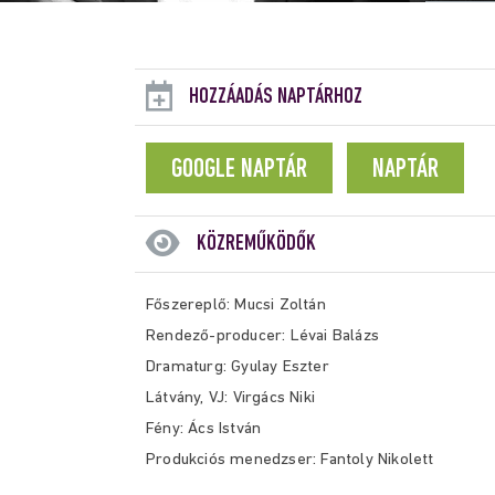
HOZZÁADÁS NAPTÁRHOZ
GOOGLE NAPTÁR
NAPTÁR
KÖZREMŰKÖDŐK
Főszereplő: Mucsi Zoltán
R
endező-producer: Lévai Balázs
Dramaturg: Gyulay Eszter
Látvány, VJ: Virgács Niki
Fény: Ács István
Produkciós menedzser: Fantoly Nikolett