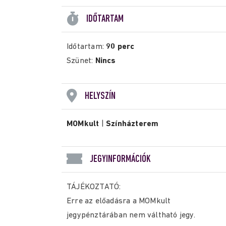
IDŐTARTAM
Időtartam:
90 perc
Szünet:
Nincs
HELYSZÍN
MOMkult
|
Színházterem
JEGYINFORMÁCIÓK
TÁJÉKOZTATÓ:
Erre az előadásra a MOMkult
jegypénztárában nem váltható jegy.