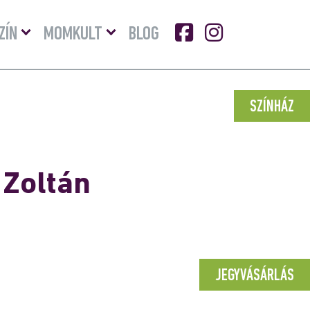
Menü
Menü
ZÍN
MOMKULT
BLOG
lenyitása
lenyitása
SZÍNHÁZ
 Zoltán
JEGYVÁSÁRLÁS