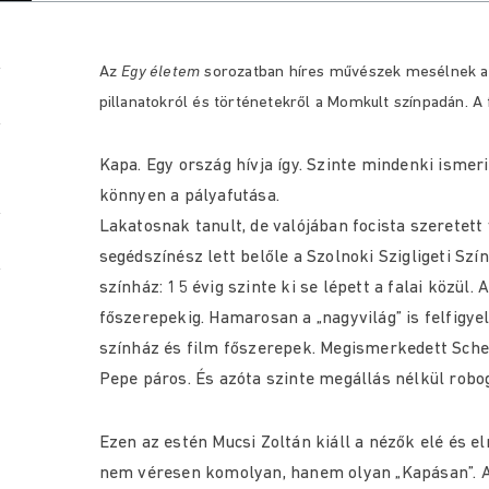
Az
Egy életem
sorozatban híres művészek mesélnek az
pillanatokról és történetekről a Momkult színpadán. A f
Kapa. Egy ország hívja így. Szinte mindenki ismeri
könnyen a pályafutása.
Lakatosnak tanult, de valójában focista szeretett 
segédszínész lett belőle a Szolnoki Szigligeti Sz
színház: 15 évig szinte ki se lépett a falai közül
főszerepekig. Hamarosan a „nagyvilág” is felfigyel
színház és film főszerepek. Megismerkedett Sche
Pepe páros. És azóta szinte megállás nélkül robog
Ezen az estén Mucsi Zoltán kiáll a nézők elé és e
nem véresen komolyan, hanem olyan „Kapásan”. A