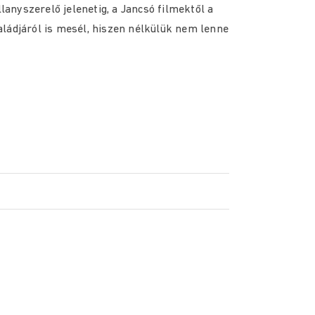
llanyszerelő jelenetig, a Jancsó filmektől a
ládjáról is mesél, hiszen nélkülük nem lenne