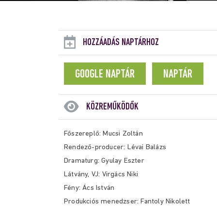
HOZZÁADÁS NAPTÁRHOZ
GOOGLE NAPTÁR
NAPTÁR
KÖZREMŰKÖDŐK
Főszereplő: Mucsi Zoltán
R
endező-producer: Lévai Balázs
Dramaturg: Gyulay Eszter
Látvány, VJ: Virgács Niki
Fény: Ács István
Produkciós menedzser: Fantoly Nikolett