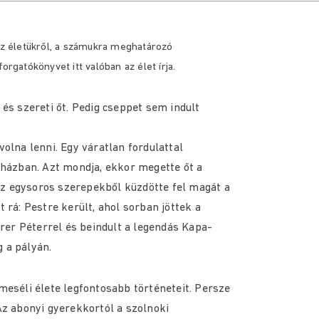
 életükről, a számukra meghatározó
orgatókönyvet itt valóban az élet írja.
 és szereti őt. Pedig cseppet sem indult
volna lenni. Egy váratlan fordulattal
ínházban. Azt mondja, ekkor megette őt a
. Az egysoros szerepekből küzdötte fel magát a
t rá: Pestre került, ahol sorban jöttek a
rer Péterrel és beindult a legendás Kapa-
 a pályán.
lmeséli élete legfontosabb történeteit. Persze
z abonyi gyerekkortól a szolnoki