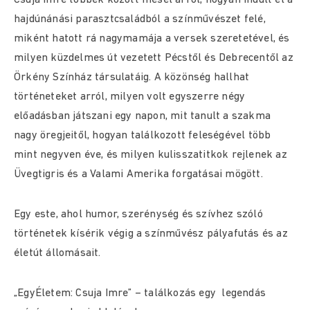
Csuja Imre többek között mesél arról, hogyan indult el a
hajdúnánási parasztcsaládból a színművészet felé,
miként hatott rá nagymamája a versek szeretetével, és
milyen küzdelmes út vezetett Pécstől és Debrecentől az
Örkény Színház társulatáig. A közönség hallhat
történeteket arról, milyen volt egyszerre négy
előadásban játszani egy napon, mit tanult a szakma
nagy öregjeitől, hogyan találkozott feleségével több
mint negyven éve, és milyen kulisszatitkok rejlenek az
Üvegtigris és a Valami Amerika forgatásai mögött.
Egy este, ahol humor, szerénység és szívhez szóló
történetek kísérik végig a színművész pályafutás és az
életút állomásait.
„EgyÉletem: Csuja Imre” – találkozás egy legendás