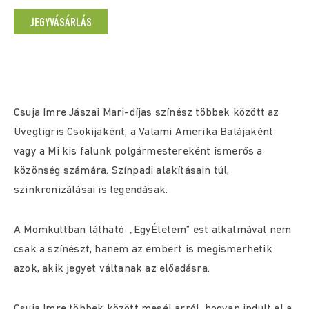
JEGYVÁSÁRLÁS
Csuja Imre Jászai Mari-díjas színész többek között az
Üvegtigris Csokijaként, a Valami Amerika Balájaként
vagy a Mi kis falunk polgármestereként ismerős a
közönség számára. Színpadi alakításain túl,
szinkronizálásai is legendásak.
A Momkultban látható „EgyÉletem” est alkalmával nem
csak a színészt, hanem az embert is megismerhetik
azok, akik jegyet váltanak az előadásra.