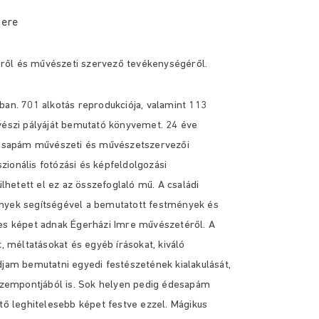
tere
ről és művészeti szervező tevékenységéről.
mban. 701 alkotás
reprodukciója, valamint 113
észi pályáját bemutató könyvemet. 24 éve
esapám művészeti és művészetszervezői
ionális fotózási és képfeldolgozási
hetett el ez az összefoglaló mű. A családi
ények segítségével a
bemutatott festmények és
jes
képet adnak Égerházi Imre művészetéről. A
at, méltatásokat és egyéb írásokat, kiváló
udjam bemutatni egyedi festészetének kialakulását,
zempontjából is. Sok helyen
pedig édesapám
ető
leghitelesebb képet festve ezzel.
Mágikus