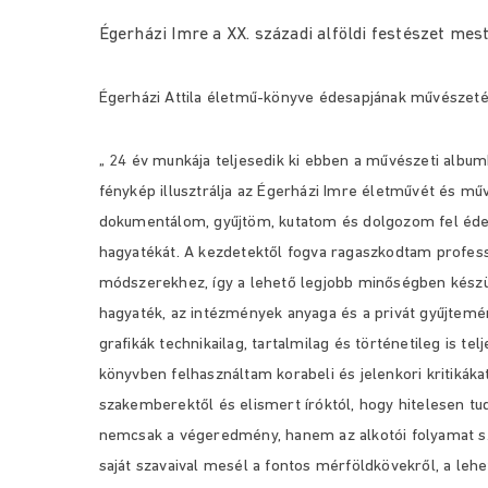
Égerházi Imre a XX. századi alföldi festészet mes
Égerházi Attila életmű-könyve édesapjának művészeté
„ 24 év munkája teljesedik ki ebben a művészeti albu
fénykép illusztrálja az Égerházi Imre életművét és
műv
dokumentálom, gyűjtöm, kutatom és
dolgozom fel éd
hagyatékát. A kezdetektől
fogva ragaszkodtam professz
módszerekhez, így a
lehető legjobb minőségben készül
hagyaték, az intézmények anyaga és a privát gyűjtem
grafikák technikailag, tartalmilag és történetileg is tel
könyvben felhasználtam korabeli és
jelenkori kritikák
szakemberektől és
elismert íróktól, hogy hitelesen t
nemcsak a végeredmény, hanem az alkotói folyamat s
saját szavaival mesél a fontos mérföldkövekről, a leh