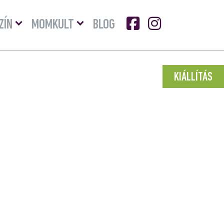
Menü
Menü
ZÍN
MOMKULT
BLOG
lenyitása
lenyitása
KIÁLLÍTÁS