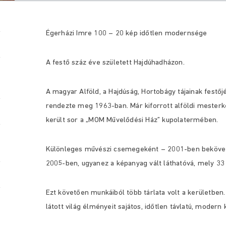
Égerházi Imre 100 – 20 kép időtlen modernsége
A festő száz éve született Hajdúhadházon.
A magyar Alföld, a Hajdúság, Hortobágy tájainak festőjév
rendezte meg 1963-ban. Már kiforrott alföldi mesterké
került sor a „MOM Művelődési Ház” kupolatermében.
Különleges művészi csemegeként – 2001-ben bekövetk
2005-ben, ugyanez a képanyag vált láthatóvá, mely 33 
Ezt követően munkáiból több tárlata volt a kerületben
látott világ élményeit sajátos, időtlen távlatú, moder