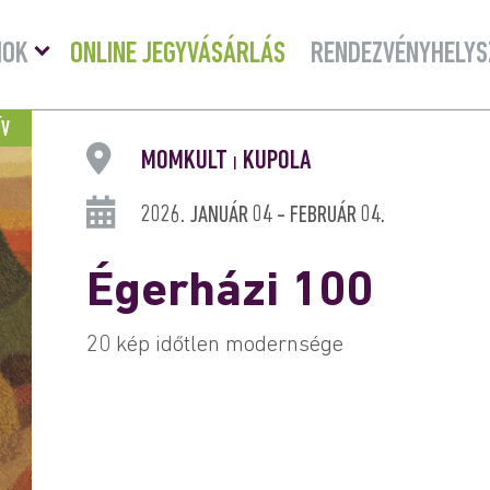
Menü
MOK
ONLINE JEGYVÁSÁRLÁS
RENDEZVÉNYHELYS
lenyitása
ÍV
MOMKULT
KUPOLA
|
2026. JANUÁR 04 - FEBRUÁR 04.
Égerházi 100
20 kép időtlen modernsége