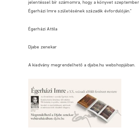
jelentéssel bír számomra, hogy a könyvet szeptembe
Égerházi Imre születésének századik évfordulóján.”
Égerházi Attila
Djabe zenekar
A kiadvány megrendelhető a djabe.hu webshopjában.