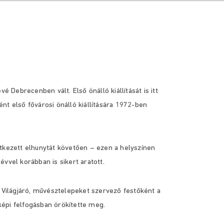
é Debrecenben vált. Első önálló kiállítását is itt
nt első fővárosi önálló kiállítására 1972-ben
ezett elhunytát követően – ezen a helyszínen
évvel korábban is sikert aratott.
. Világjáró, művésztelepeket szervező festőként a
n képi felfogásban örökítette meg.