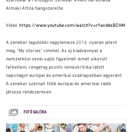
számokat a Pénzügyőr Zenekar kiváló harsonása,
Almási Attila hangszerelte.
Videó:
https://www.youtube.com/watch?v=r9avddxBZHM
A zenekar legutóbbi nagylemeze 2016. nyarán jelent
meg, “My stories” címmel. Az új kiadvánnyal a
nemzetközi zenei sajtó figyelmét ismét sikerült
felkelteni, rengeteg pozitív lemezkritika látott
napvilágot európai és amerikai szaklapokban egyaránt.
A zenekar számait több európai és amerikai rádió
játssza rendszeresen.
FOTÓ GALÉRIA