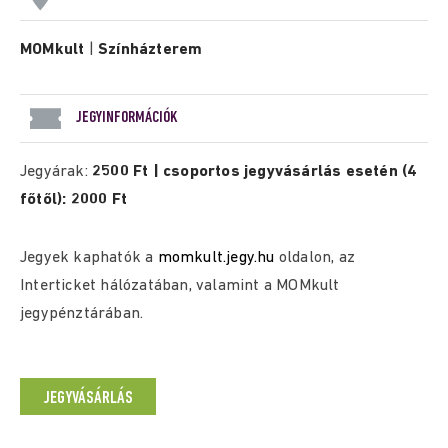
MOMkult
|
Színházterem
JEGYINFORMÁCIÓK
Jegyárak:
2500 Ft | csoportos jegyvásárlás esetén (4
főtől): 2000 Ft
Jegyek kaphatók a
momkult.jegy.hu
oldalon, az
Interticket hálózatában, valamint a MOMkult
jegypénztárában.
JEGYVÁSÁRLÁS