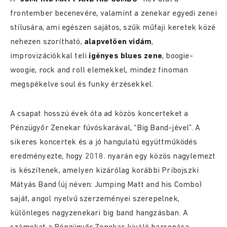
frontember becenevére, valamint a zenekar egyedi zenei
stílusára, ami egészen sajátos, szűk műfaji keretek közé
nehezen szorítható,
alapvetően vidám
,
improvizációkkal teli
igényes blues zene
, boogie-
woogie, rock and roll elemekkel, mindez finoman
megspékelve soul és funky érzésekkel.
A csapat hosszú évek óta ad közös koncerteket a
Pénzügyőr Zenekar fúvóskarával, “Big Band-jével”. A
sikeres koncertek és a jó hangulatú együttműködés
eredményezte, hogy 2018. nyarán egy közös nagylemezt
is készítenek, amelyen kizárólag korábbi Pribojszki
Mátyás Band (új néven: Jumping Matt and his Combo)
saját, angol nyelvű szerzeményei szerepelnek,
különleges nagyzenekari big band hangzásban. A