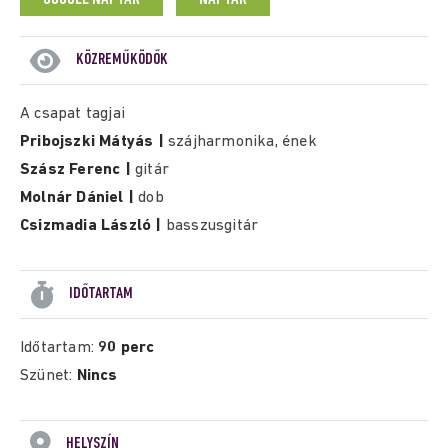
KÖZREMŰKÖDŐK
A csapat tagjai
Pribojszki Mátyás |
szájharmonika, ének
Szász Ferenc |
gitár
Molnár Dániel |
dob
Csizmadia László |
basszusgitár
IDŐTARTAM
Időtartam:
90 perc
Szünet:
Nincs
HELYSZÍN