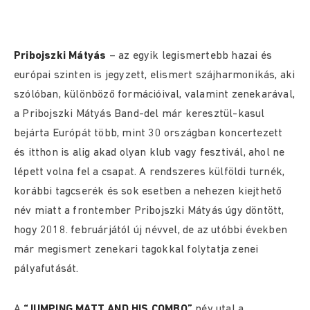
Pribojszki Mátyás
– az egyik legismertebb hazai és
európai szinten is jegyzett, elismert szájharmonikás, aki
szólóban, különböző formációival, valamint zenekarával,
a Pribojszki Mátyás Band-del már keresztül-kasul
bejárta Európát több, mint 30 országban koncertezett
és itthon is alig akad olyan klub vagy fesztivál, ahol ne
lépett volna fel a csapat. A rendszeres külföldi turnék,
korábbi tagcserék és sok esetben a nehezen kiejthető
név miatt a frontember Pribojszki Mátyás úgy döntött,
hogy 2018. februárjától új névvel, de az utóbbi években
már megismert zenekari tagokkal folytatja zenei
pályafutását.
A
“JUMPING MATT AND HIS COMBO”
név utal a