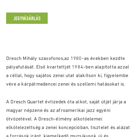
JEGYVÁSÁRLÁS
Dresch Mihály szaxofonos,az 1980-as években kezdte
pályafutását. Első kvartettjét 1984-ben alapította azzal
a céllal, hogy sajátos zenei utat alakítson ki, figyelembe
véve a kárpátmedencei zenei és szellemi hatásokat is.
A Dresch Quartet évtizedek óta alkot, saját útját járja a
magyar népzene és az afroamerikai jazz egyéni
ötvözetével. A Dresch-élmény alkotóelemei:
elkötelezettség a zenei koncepcióban, tisztelet és alázat
a források iránt, kiemelkedő muzsikusok, új és