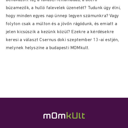
behavazott táj, a tavaszi feltámadás, a beérő
búzamezők, a hulló falevelek üzenetét? Tudunk úgy élni,
hogy minden egyes nap ünnep legyen számunkra? Vagy
folyton csak a múlton és a jövőn rágódunk, és emiatt a
jelen kicsúszik a kezünk közül? Ezekre a kérdésekre
keresi a választ Csernus doki szeptember 13-ai estjén,
melynek helyszíne a budapesti MOMkult.