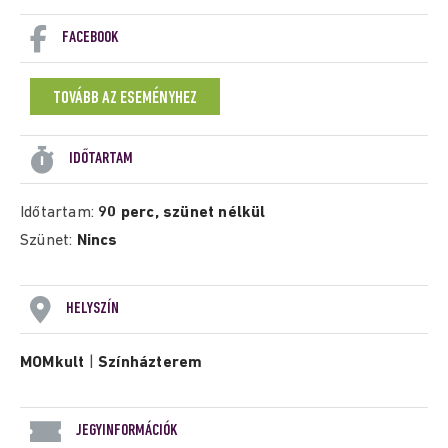
FACEBOOK
TOVÁBB AZ ESEMÉNYHEZ
IDŐTARTAM
Időtartam:
90 perc, szünet nélkül
Szünet:
Nincs
HELYSZÍN
MOMkult
|
Színházterem
JEGYINFORMÁCIÓK