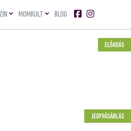
Menü
Menü
ZÍN
MOMKULT
BLOG
lenyitása
lenyitása
ELŐADÁS
JEGYVÁSÁRLÁS