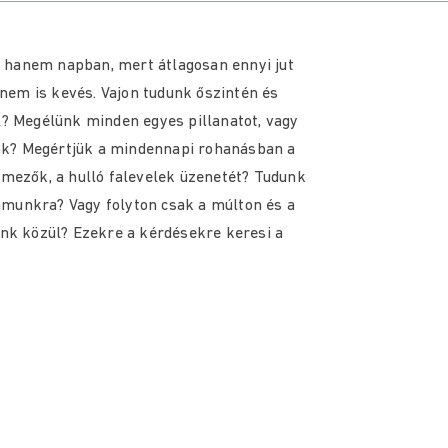
 hanem napban, mert átlagosan ennyi jut
nem is kevés. Vajon tudunk őszintén és
l? Megélünk minden egyes pillanatot, vagy
nk? Megértjük a mindennapi rohanásban a
amezők, a hulló falevelek üzenetét? Tudunk
ámunkra? Vagy folyton csak a múlton és a
ünk közül? Ezekre a kérdésekre keresi a