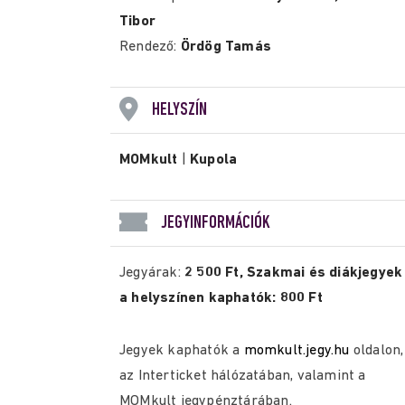
Tibor
Rendező:
Ördög Tamás
HELYSZÍN
MOMkult
|
Kupola
JEGYINFORMÁCIÓK
Jegyárak:
2 500 Ft, Szakmai és diákjegyek
a helyszínen kaphatók: 800 Ft
Jegyek kaphatók a
momkult.jegy.hu
oldalon,
az Interticket hálózatában, valamint a
MOMkult jegypénztárában.