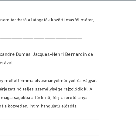
 nem tartható a látogatók közötti másfél méter,
______________________________________
lexandre Dumas, Jacques-Henri Bernardin de
ásával.
ény mellett Emma olvasmányélményeit és vágyait
jezett nő teljes személyisége rajzolódik ki. A
iai magasságokba a férfi-nő, férj-szerető-anya
ja közvetlen, intim hangulatú előadás.