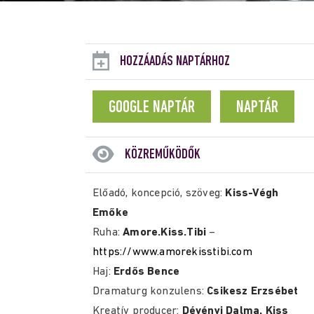
HOZZÁADÁS NAPTÁRHOZ
GOOGLE NAPTÁR
NAPTÁR
KÖZREMŰKÖDŐK
Előadó, koncepció, szöveg:
Kiss-Végh
Emőke
Ruha:
Amore.Kiss.Tibi
–
https://www.amorekisstibi.com
Haj:
Erdős Bence
Dramaturg konzulens:
Csikesz Erzsébet
Kreatív producer:
Dévényi Dalma, Kiss