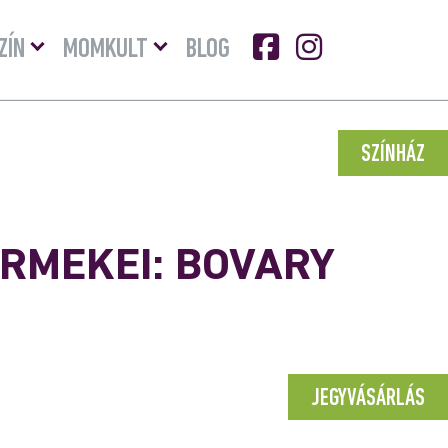
Menü
Menü
ZÍN
MOMKULT
BLOG
lenyitása
lenyitása
SZÍNHÁZ
RMEKEI: BOVARY
JEGYVÁSÁRLÁS