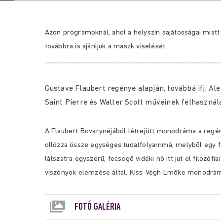
Azon programoknál, ahol a helyszín sajátosságai miatt
továbbra is ajánljuk a maszk viselését.
_________________________________________________
Gustave Flaubert regénye alapján, továbbá ifj. A
Saint Pierre és Walter Scott műveinek felhasznál
A Flaubert Bovarynéjából létrejött monodráma a reg
ollózza össze egységes tudatfolyammá, melyből egy fér
látszatra egyszerű, fecsegő vidéki nő itt jut el filozóf
viszonyok elemzése által. Kiss-Végh Emőke monodrámá
FOTÓ GALÉRIA