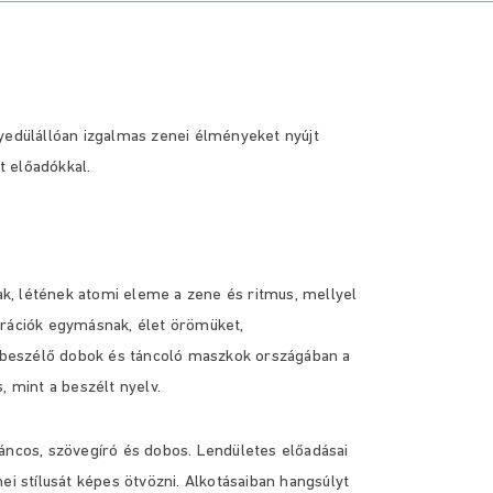
dülállóan izgalmas zenei élményeket nyújt
t előadókkal.
nak, létének atomi eleme a zene és ritmus, mellyel
erációk egymásnak, élet örömüket,
 A beszélő dobok és táncoló maszkok országában a
, mint a beszélt nyelv.
áncos, szövegíró és dobos. Lendületes előadásai
ei stílusát képes ötvözni. Alkotásaiban hangsúlyt