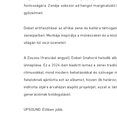
fontosságára. Zenéje sokszor ad hangot marginalizál
győzelmeit.
Dobet erőfeszítései az afrikai zene és kultúra támoga
zeneiparban. Munkája inspirálja a művészeket és a kö
világán túl viszi üzenetét.
A Zouzou (franciául angyal), Dobet Gnahoré hatodik alb
ünneplése. Ez a 2024-ben kiadott lemez a zenei tradíc
ritmusokkal, mind modern behatásokkal és szövegei m
fiataloknak ajánlotta ezt az albumot, hiszen ők határ
indította útjára árvaházat alapító projektjét, ezzel is t
generációinak boldogulását.
UPSOUND. Élőben jobb.