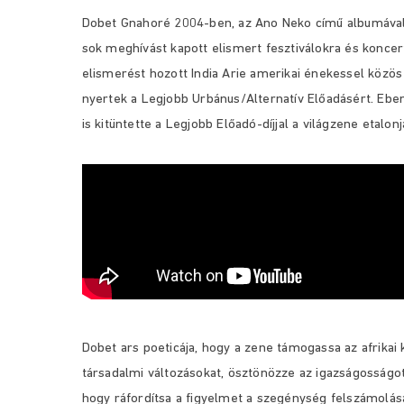
Dobet Gnahoré 2004-ben, az Ano Neko című albumával
sok meghívást kapott elismert fesztiválokra és koncer
elismerést hozott India Arie amerikai énekessel közö
nyertek a Legjobb Urbánus/Alternatív Előadásért. Ebe
is kitüntette a Legjobb Előadó-díjjal a világzene eta
Dobet ars poeticája, hogy a zene támogassa az afrikai
társadalmi változásokat, ösztönözze az igazságosságot
hogy ráfordítsa a figyelmet a szegénység felszámolás