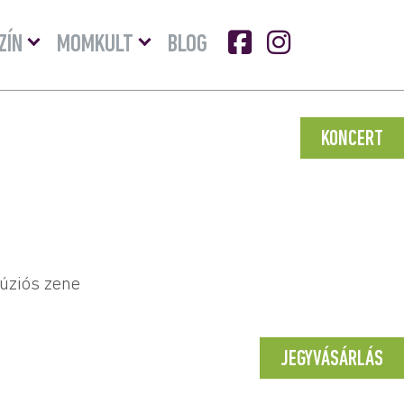
Menü
Menü
ZÍN
MOMKULT
BLOG
lenyitása
lenyitása
KONCERT
fúziós zene
JEGYVÁSÁRLÁS