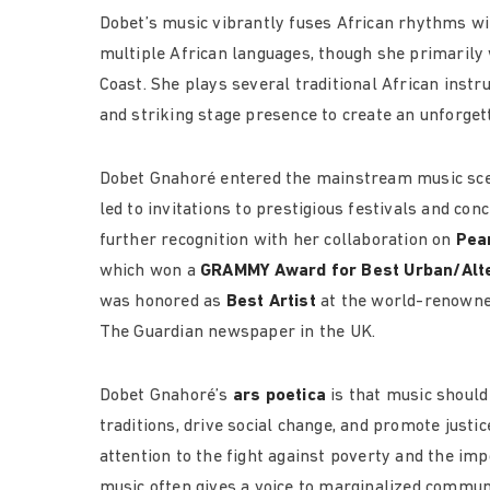
Dobet’s music vibrantly fuses African rhythms wi
multiple African languages, though she primarily
Coast. She plays several traditional African ins
and striking stage presence to create an unforget
Dobet Gnahoré entered the mainstream music sc
led to invitations to prestigious festivals and co
further recognition with her collaboration on
Pea
which won a
GRAMMY Award for Best Urban/Alt
was honored as
Best Artist
at the world-renown
The Guardian newspaper in the UK.
Dobet Gnahoré’s
ars poetica
is that music should
traditions, drive social change, and promote justi
attention to the fight against poverty and the im
music often gives a voice to marginalized commun