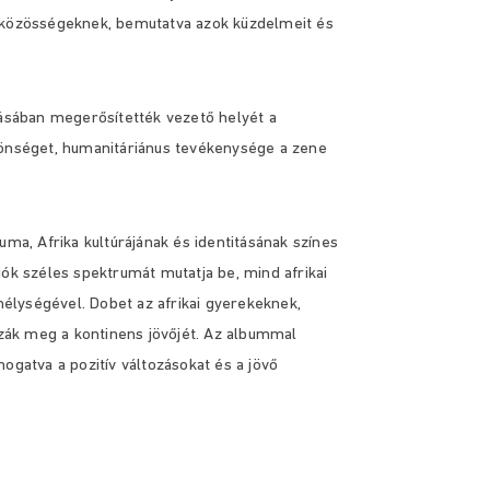
t közösségeknek, bemutatva azok küzdelmeit és
tásában megerősítették vezető helyét a
zönséget, humanitáriánus tevékenysége a zene
uma, Afrika kultúrájának és identitásának színes
iók széles spektrumát mutatja be, mind afrikai
élységével. Dobet az afrikai gyerekeknek,
ozzák meg a kontinens jövőjét. Az albummal
ámogatva a pozitív változásokat és a jövő