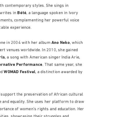
th contemporary styles. She sings in
 writes in
Bété
, a language spoken in Ivory
truments, complementing her powerful voice
table experience.
ene in 2004 with her album
Ano Neko
, which
ncert venues worldwide. In 2010, she gained
rls
, a song with American singer India Arie,
ernative Performance
. That same year, she
ed
WOMAD Festival
, a distinction awarded by
 support the preservation of African cultural
ce and equality. She uses her platform to draw
portance of women’s rights and education. Her
ities, showcasing their struggles and