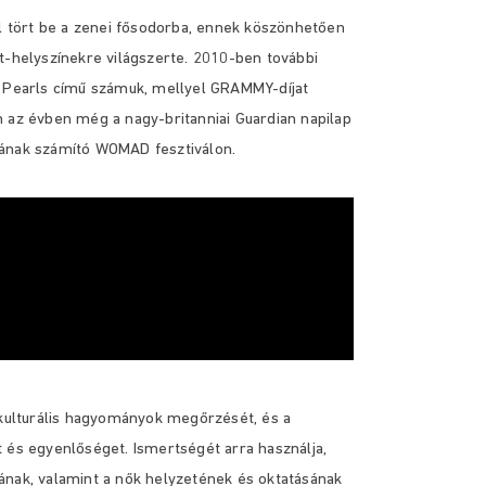
 tört be a zenei fősodorba, ennek köszönhetően
t-helyszínekre világszerte. 2010-ben további
s Pearls című számuk, mellyel GRAMMY-díjat
n az évben még a nagy-britanniai Guardian napilap
lonjának számító WOMAD fesztiválon.
 kulturális hagyományok megőrzését, és a
 és egyenlőséget. Ismertségét arra használja,
ának, valamint a nők helyzetének és oktatásának