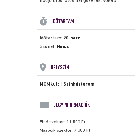
Bodjo Dibo (ütős hangszerek, vokál)
IDŐTARTAM
Időtartam:
90 perc
Szünet:
Nincs
HELYSZÍN
MOMkult
|
Színházterem
JEGYINFORMÁCIÓK
Első szektor: 11 500 Ft
Második szektor: 9 800 Ft