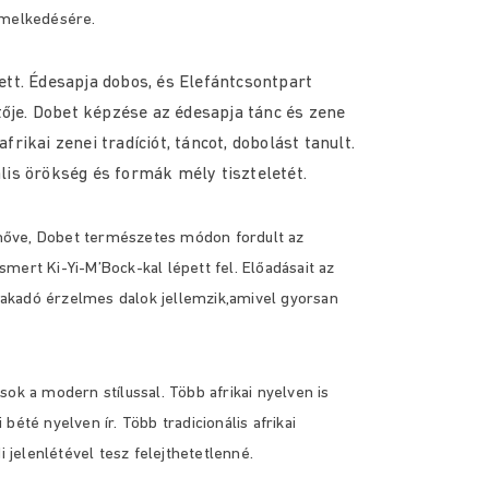
emelkedésére.
ett. Édesapja dobos, és Elefántcsontpart
je. Dobet képzése az édesapja tánc és zene
rikai zenei tradíciót, táncot, dobolást tanult.
lis örökség és formák mély tiszteletét.
elnőve, Dobet természetes módon fordult az
mert Ki-Yi-M’Bock-kal lépett fel. Előadásait az
 fakadó érzelmes dalok jellemzik,amivel gyorsan
ok a modern stílussal. Több afrikai nyelven is
été nyelven ír. Több tradicionális afrikai
di jelenlétével tesz felejthetetlenné.