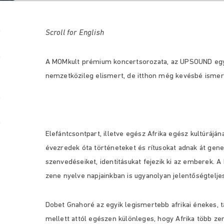
Scroll for English
A MOMkult prémium koncertsorozata, az UPSOUND egye
nemzetközileg elismert, de itthon még kevésbé ismer
Elefántcsontpart, illetve egész Afrika egész kultúrájá
évezredek óta történeteket és rítusokat adnak át gen
szenvedéseiket, identitásukat fejezik ki az emberek.
zene nyelve napjainkban is ugyanolyan jelentőségteljes
Dobet Gnahoré az egyik legismertebb afrikai énekes, t
mellett attól egészen különleges, hogy Afrika több zen