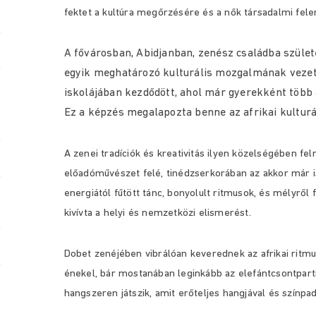
fektet a kultúra megőrzésére és a nők társadalmi fel
A fővárosban, Abidjanban, zenész családba szület
egyik meghatározó kulturális mozgalmának vezető
iskolájában kezdődött, ahol már gyerekként több af
Ez a képzés megalapozta benne az afrikai kulturá
A zenei tradíciók és kreativitás ilyen közelségében f
előadóművészet felé, tinédzserkorában az akkor már is
energiától fűtött tánc, bonyolult ritmusok, és mélyről
kivívta a helyi és nemzetközi elismerést.
Dobet zenéjében vibrálóan keverednek az afrikai ritmus
énekel, bár mostanában leginkább az elefántcsontparti b
hangszeren játszik, amit erőteljes hangjával és színpa