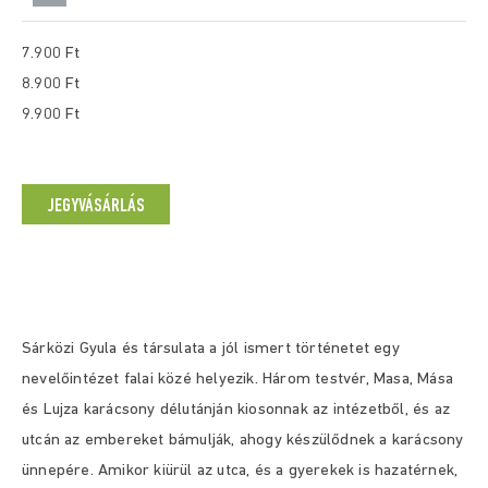
7.900 Ft
8.900 Ft
9.900 Ft
JEGYVÁSÁRLÁS
Sárközi Gyula és társulata a jól ismert történetet egy
nevelőintézet falai közé helyezik. Három testvér, Masa, Mása
és Lujza karácsony délutánján kiosonnak az intézetből, és az
utcán az embereket bámulják, ahogy készülődnek a karácsony
ünnepére. Amikor kiürül az utca, és a gyerekek is hazatérnek,