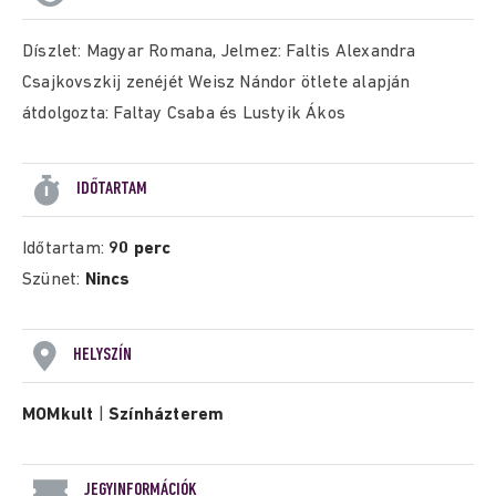
Díszlet: Magyar Romana, Jelmez: Faltis Alexandra
Csajkovszkij zenéjét Weisz Nándor ötlete alapján
átdolgozta: Faltay Csaba és Lustyik Ákos
IDŐTARTAM
Időtartam:
90 perc
Szünet:
Nincs
HELYSZÍN
MOMkult
|
Színházterem
JEGYINFORMÁCIÓK