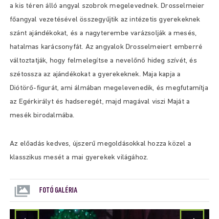
a kis téren álló angyal szobrok megelevednek. Drosselmeier
főangyal vezetésével összegyűjtik az intézetis gyerekeknek
szánt ajándékokat, és a nagyterembe varázsolják a mesés,
hatalmas karácsonyfát. Az angyalok Drosselmeiert emberré
változtatják, hogy felmelegítse a nevelőnő hideg szívét, és
szétossza az ajándékokat a gyerekeknek. Maja kapja a
Diótörő-figurát, ami álmában megelevenedik, és megfutamítja
az Egérkirályt és hadseregét, majd magával viszi Maját a
mesék birodalmába.
Az előadás kedves, újszerű megoldásokkal hozza közel a
klasszikus mesét a mai gyerekek világához.
FOTÓ GALÉRIA