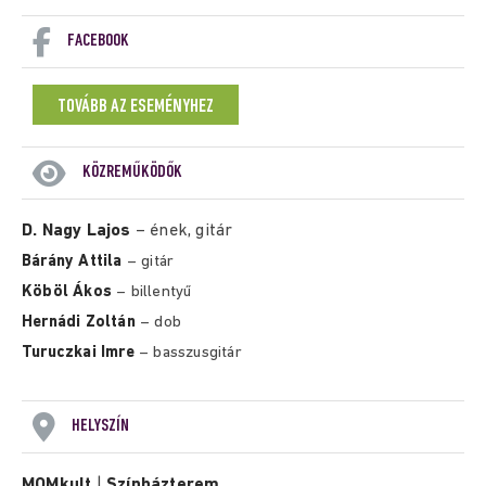
FACEBOOK
TOVÁBB AZ ESEMÉNYHEZ
KÖZREMŰKÖDŐK
D. Nagy Lajos
– ének, gitár
Bárány Attila
– gitár
Köböl Ákos
– billentyű
Hernádi Zoltán
– dob
Turuczkai Imre
– basszusgitár
HELYSZÍN
MOMkult
|
Színházterem