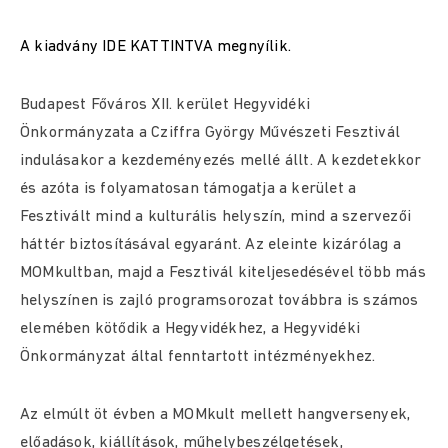
A kiadvány IDE KATTINTVA megnyílik.
Budapest Főváros XII. kerület Hegyvidéki
Önkormányzata a Cziffra György Művészeti Fesztivál
indulásakor a kezdeményezés mellé állt. A kezdetekkor
és azóta is folyamatosan támogatja a kerület a
Fesztivált mind a kulturális helyszín, mind a szervezői
háttér biztosításával egyaránt. Az eleinte kizárólag a
MOMkultban, majd a Fesztivál kiteljesedésével több más
helyszínen is zajló programsorozat továbbra is számos
elemében kötődik a Hegyvidékhez, a Hegyvidéki
Önkormányzat által fenntartott intézményekhez.
Az elmúlt öt évben a MOMkult mellett hangversenyek,
előadások, kiállítások, műhelybeszélgetések,