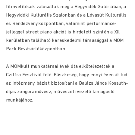
filmvetítések valósultak meg a Hegyvidék Galériában, a
Hegyvidéki Kulturális Szalonban és a Lóvasút Kulturális
és Rendezvényközpontban, valamint performance-
jelleggel street piano akciót is hirdetett szintén a XII.
kerületben található kereskedelmi társasággal a MOM
Park Bevásárlóközpontban.
A MOMkult munkatársai évek óta elkötelezettek a
Cziffra Fesztivál felé. Büszkeség, hogy ennyi éven át tud
az intézmény bázist biztosítani a Balázs János Kossuth-
díjas zongoraművész, művészeti vezető kimagasló
munkájához.