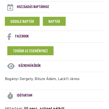
HOZZÁADÁS NAPTÁRHOZ
GOOGLE NAPTÁR
NAPTÁR
FACEBOOK
TOVÁBB AZ ESEMÉNYHEZ
KÖZREMŰKÖDŐK
Bogányi Gergely, Bősze Ádám, Lackfi János
IDŐTARTAM
Időtartam:
90 perc, szünet nélkül