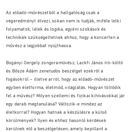
Az előadó-művészetből a hallgatóság csak a
végeredményt élvezi, sokan nem is tudják, miféle lelki
folyamatok, lélek és logika, egyéni szokások és
technikák szükségeltetnek ahhoz, hogy a koncerten a
művész a legjobbat nyújthassa.
Bogányi Gergely zongoraművész, Lackfi János író-költő
és Bősze Ádám zenetudós beszélget ezekről a
fogásokról – illetve arról, hogy az előadó-művészet
egyben életforma, életmód, világlátás. Hogyan töltődik
fel a művész? Milyen szellemi és fizikai kihívásokkal jár
egy darab megtanulása? Változik-e mindez az
életkorral? Hogyan hatnak a készülésre a külső
körülmények? Ilyen és ehhez hasonló kérdések
kerülnek elő a beszélgetésen, amely bepillant a