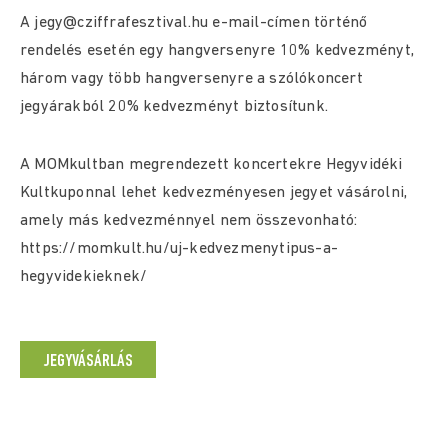
A
jegy@cziffrafesztival.hu
e-mail-címen történő
rendelés esetén egy hangversenyre 10% kedvezményt,
három vagy több hangversenyre a szólókoncert
jegyárakból 20% kedvezményt biztosítunk.
A MOMkultban megrendezett koncertekre Hegyvidéki
Kultkuponnal lehet kedvezményesen jegyet vásárolni,
amely más kedvezménnyel nem összevonható:
https://momkult.hu/uj-kedvezmenytipus-a-
hegyvidekieknek/
JEGYVÁSÁRLÁS