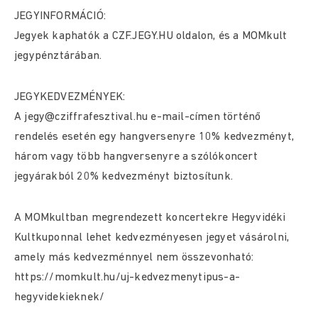
JEGYINFORMÁCIÓ:
Jegyek kaphatók a
CZF.JEGY.HU
oldalon, és a MOMkult
jegypénztárában.
JEGYKEDVEZMÉNYEK:
A
jegy@cziffrafesztival.hu
e-mail-címen történő
rendelés esetén egy hangversenyre 10% kedvezményt,
három vagy több hangversenyre a szólókoncert
jegyárakból 20% kedvezményt biztosítunk.
A MOMkultban megrendezett koncertekre Hegyvidéki
Kultkuponnal lehet kedvezményesen jegyet vásárolni,
amely más kedvezménnyel nem összevonható:
https://momkult.hu/uj-kedvezmenytipus-a-
hegyvidekieknek/