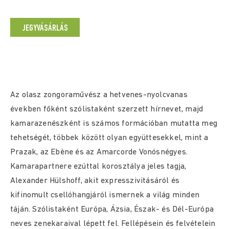
JEGYVÁSÁRLÁS
Az olasz zongoraművész a hetvenes-nyolcvanas
években főként szólistaként szerzett hírnevet, majd
kamarazenészként is számos formációban mutatta meg
tehetségét, többek között olyan együttesekkel, mint a
Prazak, az Ebène és az Amarcorde Vonósnégyes.
Kamarapartnere ezúttal korosztálya jeles tagja,
Alexander Hülshoff, akit expresszivitásáról és
kifinomult csellóhangjáról ismernek a világ minden
táján. Szólistaként Európa, Ázsia, Észak- és Dél-Európa
neves zenekaraival lépett fel. Fellépésein és felvételein