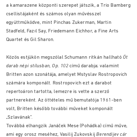
a kamarazene központi szerepet játszik, a Trio Bamberg
csellistájaként és számos olyan művésszel
együttműködve, mint Pinchas Zukerman, Martin
Stadfeld, Fazıl Say, Friedemann Eichhor, a Fine Arts
Quartet és Gil Sharon.
Közös estjükön megszólal Schumann ritkán hallható
Öt
darab népi stílusban, Op. 102
című darabja; valamint
Britten azon szonátája, amelyet Mstyslav Rostropovich
számára komponált. Rostropovich ezt a darabot
repertoáron tartotta, lemezre is vette a szerző
partnereként. Az öttételes mű bemutatója 1961-ben
volt, Britten később további műveket komponált
„Szlavának”.
Továbbá elhangzik Janáček Mese (Pohádka) című műve,
ami egy orosz meséhez, Vasilij Zukovskij
Berendijev cár