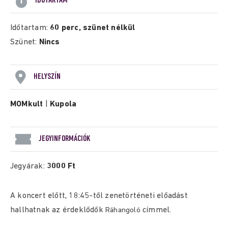
IDŐTARTAM
Időtartam:
60 perc, szünet nélkül
Szünet:
Nincs
HELYSZÍN
MOMkult
|
Kupola
JEGYINFORMÁCIÓK
Jegyárak:
3000 Ft
A koncert előtt, 18:45-től zenetörténeti előadást
hallhatnak az érdeklődők
címmel.
Ráhangoló