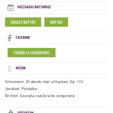
HOZZÁADÁS NAPTÁRHOZ
GOOGLE NAPTÁR
NAPTÁR
FACEBOOK
TOVÁBB AZ ESEMÉNYHEZ
MŰSOR
Schumann: Öt darab népi stílusban, Op. 102
Janáček: Pohádka
Britten: Szonáta csellóra és zongorára