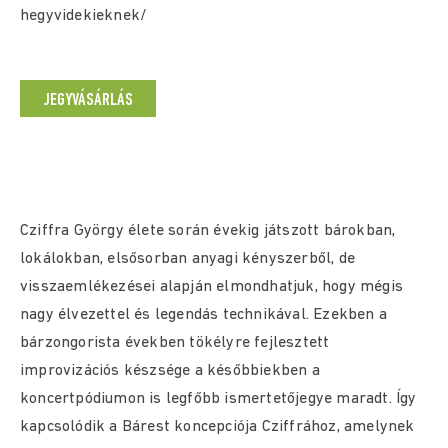
hegyvidekieknek/
JEGYVÁSÁRLÁS
Cziffra György élete során évekig játszott bárokban,
lokálokban, elsősorban anyagi kényszerből, de
visszaemlékezései alapján elmondhatjuk, hogy mégis
nagy élvezettel és legendás technikával. Ezekben a
bárzongorista években tökélyre fejlesztett
improvizációs készsége a későbbiekben a
koncertpódiumon is legfőbb ismertetőjegye maradt. Így
kapcsolódik a Bárest koncepciója Cziffrához, amelynek