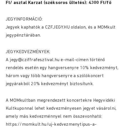
Ft/ asztal Karzat (széksoros ültetés): 4300 Ft/fő
JEGYINFORMÁCIÓ:
Jegyek kaphatók a
CZF.JEGY.HU
oldalon, és a MOMkult
jegypénztárában.
JEGYKEDVEZMÉNYEK:
A
jegy@cziffrafesztival.hu
e-mail-címen történő
rendelés esetén egy hangversenyre 10% kedvezményt,
három vagy több hangversenyre a szólókoncert
jegyárakból 20% kedvezményt biztosítunk.
A MOMkultban megrendezett koncertekre Hegyvidéki
Kultkuponnal lehet kedvezményesen jegyet vásárolni,
amely más kedvezménnyel nem összevonható:
https://momkult.hu/uj-kedvezmenytipus-a-