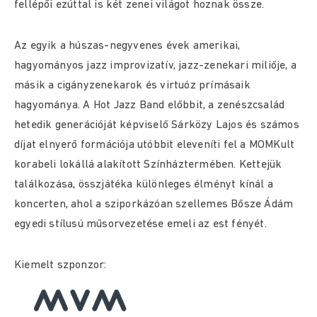
fellépői ezúttal is két zenei világot hoznak össze.
Az egyik a húszas-negyvenes évek amerikai,
hagyományos jazz improvizatív, jazz-zenekari miliője, a
másik a cigányzenekarok és virtuóz prímásaik
hagyománya. A Hot Jazz Band előbbit, a zenészcsalád
hetedik generációját képviselő Sárközy Lajos és számos
díjat elnyerő formációja utóbbit eleveníti fel a MOMKult
korabeli lokállá alakított Színháztermében. Kettejük
találkozása, összjátéka különleges élményt kínál a
koncerten, ahol a sziporkázóan szellemes Bősze Ádám
egyedi stílusú műsorvezetése emeli az est fényét.
Kiemelt szponzor: