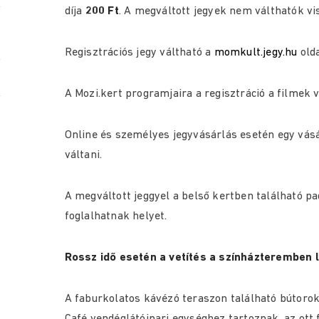
díja
200 Ft
. A megváltott jegyek nem válthatók vi
Regisztrációs jegy váltható a
momkult.jegy.hu
old
A Mozi.kert programjaira a regisztráció a filmek ve
Online és személyes jegyvásárlás esetén egy vásá
váltani.
A megváltott jeggyel a belső kertben található p
foglalhatnak helyet.
Rossz idő esetén a vetítés a színházteremben 
A faburkolatos kávézó teraszon található bútoro