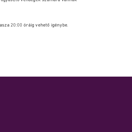
t fogyasztó vendégek számára vannak
asza 20:00 óráig vehető igénybe.