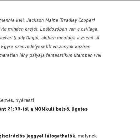
mennie kell. Jackson Maine (Bradley Cooper)
zívta minden erejét. Leáldozóban van a csillaga.
nővel (Lady Gaga), akiben meglátja a zsenit. A
et. Egyre szenvedélyesebb viszonyuk közben
meretlen lány pályája fantasztikus ütemben ível
lemes, nyáresti
nt 21:00-tól a MOMkult belső, ligetes
gisztrációs jeggyel látogathatók
, melynek