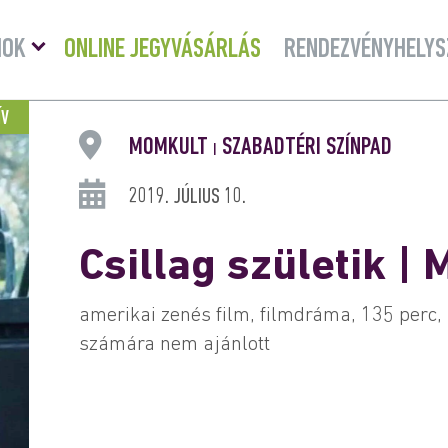
Menü
MOK
ONLINE JEGYVÁSÁRLÁS
RENDEZVÉNYHELYS
lenyitása
ÍV
MOMKULT
SZABADTÉRI SZÍNPAD
|
2019. JÚLIUS 10.
Csillag születik | 
amerikai zenés film, filmdráma, 135 perc,
számára nem ajánlott