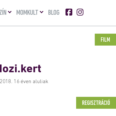
Menü
Menü
ZÍN
MOMKULT
BLOG
lenyitása
lenyitása
FILM
Mozi.kert
 2018. 16 éven aluliak
REGISZTRÁCIÓ