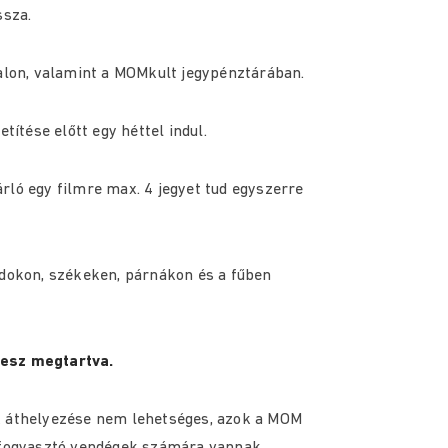
ssza.
alon, valamint a MOMkult jegypénztárában.
títése előtt egy héttel indul.
rló egy filmre max. 4 jegyet tud egyszerre
adokon, székeken, párnákon és a fűben
lesz megtartva.
k áthelyezése nem lehetséges, azok a MOM