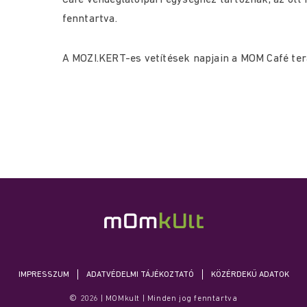
Café vendéglátóipari egységhez tartoznak, az ot
fenntartva.
A MOZI.KERT-es vetítések napjain a MOM Café ter
IMPRESSZUM
ADATVÉDELMI TÁJÉKOZTATÓ
KÖZÉRDEKŰ ADATOK
© 2026 | MOMkult | Minden jog fenntartva