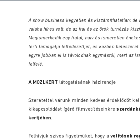
A show business kegyetlen és kiszámíthatatlan: de 
valaha híres volt, de az ital és az örök turnézás kis
Megismerkedik egy fiatal, naiv és ismeretlen énekes
férfi támogatja felfedezettjét, és közben beleszer
egyre jobban el is távolodnak egymástól, mert az is
felfelé.
A MOZI.KERT
látogatásának házirendje
Szeretettel várunk minden kedves érdeklődőt kel
kikapcsolódást ígérő filmvetít
éseinkre
szerdánké
kertjében
.
Felhívjuk szíves figyelmüket, hogy a
vetítések re