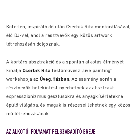
Kötetlen, inspiráló délután Cserbik Rita mentorálásával,
élő DJ-vel, ahol a résztvevők egy közös artwork
létrehozásán dolgoznak.
A kortárs absztrakció és a spontán alkotás élményét
kínálja
Cserbik Rita
festőművész „live painting”
workshopja az
Üveg.Házban
. Az esemény során a
résztvevők betekintést nyerhetnek az absztrakt
expresszionizmus gesztusokra és anyagkísérletekre
épülő világába, és maguk is részesei lehetnek egy közös
mű létrehozásának.
AZ ALKOTÓI FOLYAMAT FELSZABADÍTÓ EREJE