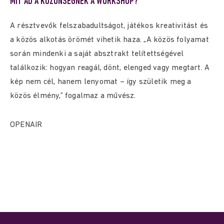
MIT AD A KÖZÖNSÉGNEK A WORKSHOP?
A résztvevők felszabadultságot, játékos kreativitást és
a közös alkotás örömét vihetik haza. „A közös folyamat
során mindenki a saját absztrakt telítettségével
találkozik: hogyan reagál, dönt, elenged vagy megtart. A
kép nem cél, hanem lenyomat – így születik meg a
közös élmény,” fogalmaz a művész.
OPENAIR