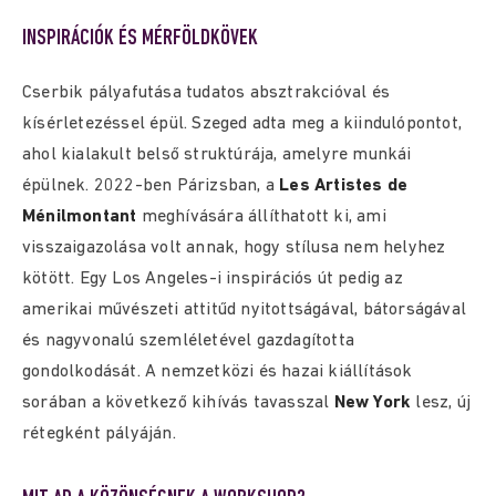
INSPIRÁCIÓK ÉS MÉRFÖLDKÖVEK
Cserbik pályafutása tudatos absztrakcióval és
kísérletezéssel épül. Szeged adta meg a kiindulópontot,
ahol kialakult belső struktúrája, amelyre munkái
épülnek. 2022-ben Párizsban, a
Les Artistes de
Ménilmontant
meghívására állíthatott ki, ami
visszaigazolása volt annak, hogy stílusa nem helyhez
kötött. Egy Los Angeles-i inspirációs út pedig az
amerikai művészeti attitűd nyitottságával, bátorságával
és nagyvonalú szemléletével gazdagította
gondolkodását. A nemzetközi és hazai kiállítások
sorában a következő kihívás tavasszal
New York
lesz, új
rétegként pályáján.