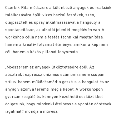
Cserbik Rita módszere a különböző anyagok és reakciók
találkozására épül: vizes bázisú festékek, szén,
olajpasztell és spray alkalmazásával a hangsúly a
spontaneitáson, az alkotói jelenlét megélésén van. A
workshop célja nem a festés technikai megtanítása,
hanem a kreatív folyamat élménye: amikor a kép nem
cél, hanem a közös pillanat lenyomata.
„Módszerem az anyagok ütköztetésére épül. Az
absztrakt expresszionizmus számomra nem csupán
stílus, hanem működésmód: a gesztus, a hangulat és az
anyag viszonya teremti meg a képet. A workshopon
gyorsan reagáló és könnyen kezelhető eszközökkel
dolgozunk, hogy mindenki átélhesse a spontán döntések
izgalmát,” mondja a művész.