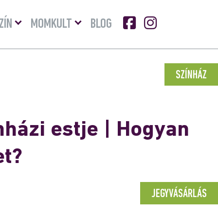
Menü
Menü
ZÍN
MOMKULT
BLOG
lenyitása
lenyitása
SZÍNHÁZ
házi estje | Hogyan
et?
JEGYVÁSÁRLÁS