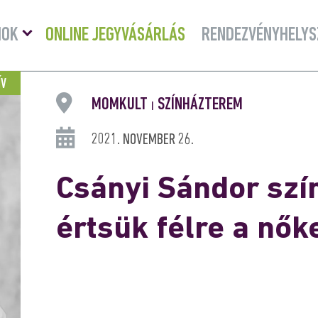
Menü
MOK
ONLINE JEGYVÁSÁRLÁS
RENDEZVÉNYHELYS
lenyitása
ÍV
MOMKULT
SZÍNHÁZTEREM
|
2021. NOVEMBER 26.
Csányi Sándor szín
értsük félre a nők