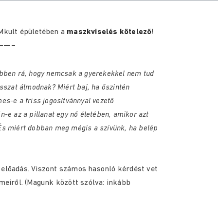
OMkult épületében a
maszkviselés kötelező
!
——–
öbben rá, hogy nemcsak a gyerekekkel nem tud
osszat álmodnak? Miért baj, ha őszintén
es-e a friss jogosítvánnyal vezető
-e az a pillanat egy nő életében, amikor azt
És miért dobban meg mégis a szívünk, ha belép
 előadás. Viszont számos hasonló kérdést vet
ömeiről. (Magunk között szólva: inkább