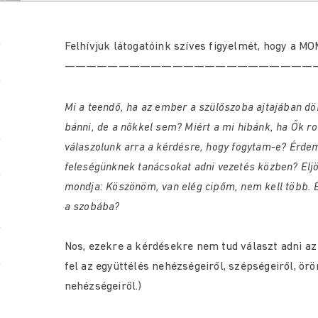
Felhívjuk látogatóink szíves figyelmét, hogy a M
———————————————————————
Mi a teendő, ha az ember a szülőszoba ajtajában d
bánni, de a nőkkel sem? Miért a mi hibánk, ha Ők r
válaszolunk arra a kérdésre, hogy fogytam-e? Érdem
feleségünknek tanácsokat adni vezetés közben? Eljön
mondja: Köszönöm, van elég cipőm, nem kell több. 
a szobába?
Nos, ezekre a kérdésekre nem tud választ adni az
fel az együttélés nehézségeiről, szépségeiről, ör
nehézségeiről.)