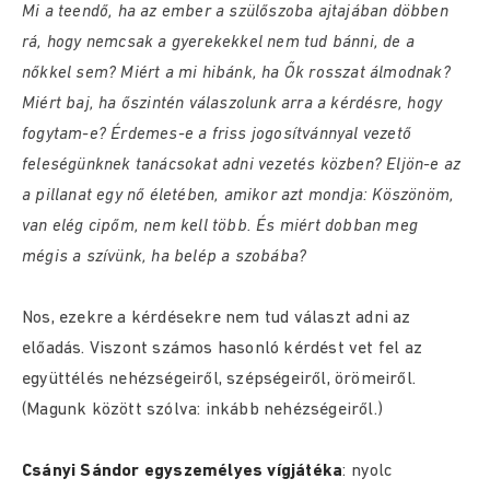
Mi a teendő, ha az ember a szülőszoba ajtajában döbben
rá, hogy nemcsak a gyerekekkel nem tud bánni, de a
nőkkel sem? Miért a mi hibánk, ha Ők rosszat álmodnak?
Miért baj, ha őszintén válaszolunk arra a kérdésre, hogy
fogytam-e? Érdemes-e a friss jogosítvánnyal vezető
feleségünknek tanácsokat adni vezetés közben? Eljön-e az
a pillanat egy nő életében, amikor azt mondja: Köszönöm,
van elég cipőm, nem kell több. És miért dobban meg
mégis a szívünk, ha belép a szobába?
Nos, ezekre a kérdésekre nem tud választ adni az
előadás. Viszont számos hasonló kérdést vet fel az
együttélés nehézségeiről, szépségeiről, örömeiről.
(Magunk között szólva: inkább nehézségeiről.)
Csányi Sándor egyszemélyes vígjátéka
: nyolc