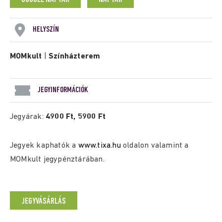
HELYSZÍN
MOMkult
|
Színházterem
JEGYINFORMÁCIÓK
Jegyárak:
4900 Ft, 5900 Ft
Jegyek kaphatók a
www.tixa.hu
oldalon valamint a
MOMkult jegypénztárában.
JEGYVÁSÁRLÁS