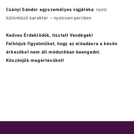
Csányi Sándor egyszemélyes vígjátéka
: nyolc
különböző karakter – nyolcvan percben.
Kedves Érdeklődők, tisztelt Vendégek!
Felhívjuk figyelmüket, hogy az előadásra a későn
érkezőket nem áll módunkban beengedni.
Köszönjük megértésüket!