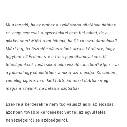
Mi a teendő, ha az ember a szülőszoba ajtajában döbben
rá, hogy nemcsak a gyerekekkel nem tud bánni, de a
nőkkel sem? Miért a mi hibánk, ha Ők rosszat álmodnak?
Miért baj, ha őszintén válaszolunk arra a kérdésre, hogy
fogytam-e? Érdemes-e a friss jogosítvánnyal vezető
feleségünknek tanácsokat adni vezetés közben? Eljön-e az
a pillanat egy nő életében, amikor azt mondja: Köszönöm,
van elég cipőm, nem kell több. És miért dobban meg
mégis a szívünk, ha belép a szobába?
Ezekre a kérdésekre nem tud választ adni az előadás,
azonban további kérdéseket vet fel az együttélés
nehézségeiről és szépségeiről.