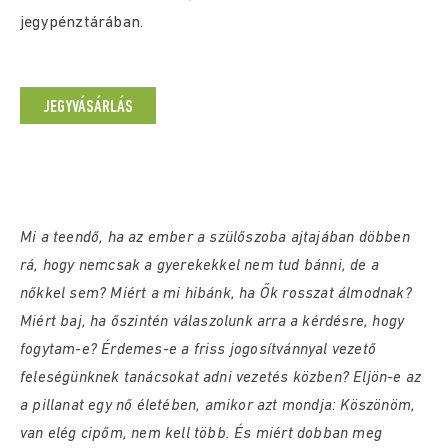
jegypénztárában.
JEGYVÁSÁRLÁS
Mi a teendő, ha az ember a szülőszoba ajtajában döbben
rá, hogy nemcsak a gyerekekkel nem tud bánni, de a
nőkkel sem? Miért a mi hibánk, ha Ők rosszat álmodnak?
Miért baj, ha őszintén válaszolunk arra a kérdésre, hogy
fogytam-e? Érdemes-e a friss jogosítvánnyal vezető
feleségünknek tanácsokat adni vezetés közben? Eljön-e az
a pillanat egy nő életében, amikor azt mondja: Köszönöm,
van elég cipőm, nem kell több. És miért dobban meg