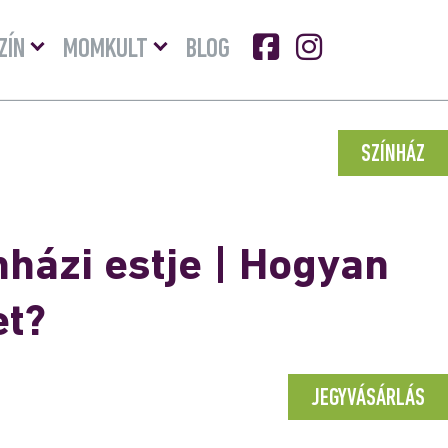
Menü
Menü
ZÍN
MOMKULT
BLOG
lenyitása
lenyitása
SZÍNHÁZ
házi estje | Hogyan
et?
JEGYVÁSÁRLÁS