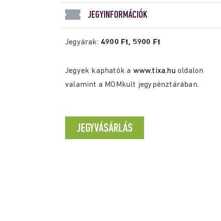
JEGYINFORMÁCIÓK
Jegyárak:
4900 Ft, 5900 Ft
Jegyek kaphatók a
www.tixa.hu
oldalon
valamint a MOMkult jegypénztárában.
JEGYVÁSÁRLÁS