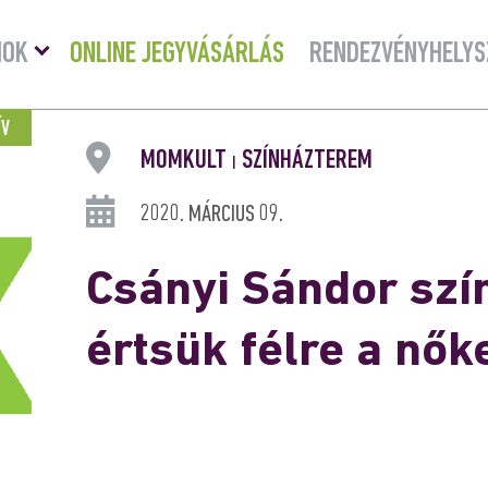
Menü
MOK
ONLINE JEGYVÁSÁRLÁS
RENDEZVÉNYHELYS
lenyitása
ÍV
MOMKULT
SZÍNHÁZTEREM
|
2020. MÁRCIUS 09.
Csányi Sándor szín
értsük félre a nők