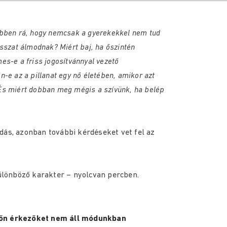
öbben rá, hogy nemcsak a gyerekekkel nem tud
osszat álmodnak? Miért baj, ha őszintén
es-e a friss jogosítvánnyal vezető
-e az a pillanat egy nő életében, amikor azt
És miért dobban meg mégis a szívünk, ha belép
dás, azonban további kérdéseket vet fel az
különböző karakter – nyolcvan percben.
ésőn érkezőket nem áll módunkban