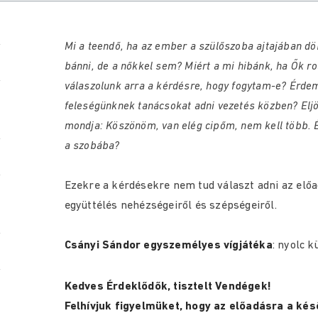
Mi a teendő, ha az ember a szülőszoba ajtajában d
bánni, de a nőkkel sem? Miért a mi hibánk, ha Ők r
válaszolunk arra a kérdésre, hogy fogytam-e? Érdem
feleségünknek tanácsokat adni vezetés közben? Eljön
mondja: Köszönöm, van elég cipőm, nem kell több. 
a szobába?
Ezekre a kérdésekre nem tud választ adni az előa
együttélés nehézségeiről és szépségeiről.
Csányi Sándor egyszemélyes vígjátéka
: nyolc 
Kedves Érdeklődők, tisztelt Vendégek!
Felhívjuk figyelmüket, hogy az előadásra a k