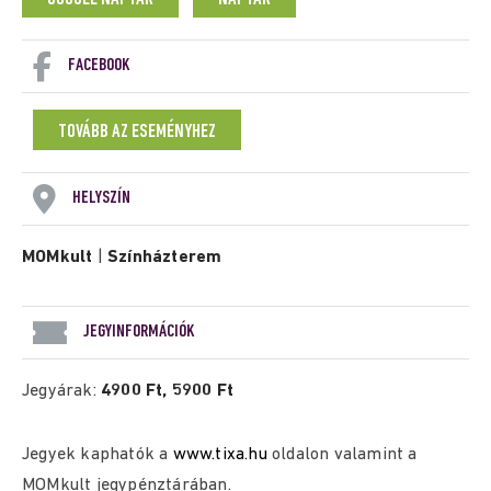
FACEBOOK
TOVÁBB AZ ESEMÉNYHEZ
HELYSZÍN
MOMkult
|
Színházterem
JEGYINFORMÁCIÓK
Jegyárak:
4900 Ft, 5900 Ft
Jegyek kaphatók a
www.tixa.hu
oldalon valamint a
MOMkult jegypénztárában.