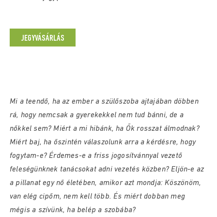
JEGYVÁSÁRLÁS
Mi a teendő, ha az ember a szülőszoba ajtajában döbben
rá, hogy nemcsak a gyerekekkel nem tud bánni, de a
nőkkel sem? Miért a mi hibánk, ha Ők rosszat álmodnak?
Miért baj, ha őszintén válaszolunk arra a kérdésre, hogy
fogytam-e? Érdemes-e a friss jogosítvánnyal vezető
feleségünknek tanácsokat adni vezetés közben? Eljön-e az
a pillanat egy nő életében, amikor azt mondja: Köszönöm,
van elég cipőm, nem kell több. És miért dobban meg
mégis a szívünk, ha belép a szobába?