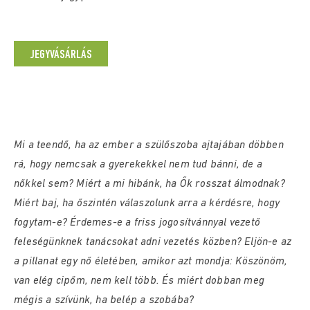
JEGYVÁSÁRLÁS
Mi a teendő, ha az ember a szülőszoba ajtajában döbben
rá, hogy nemcsak a gyerekekkel nem tud bánni, de a
nőkkel sem? Miért a mi hibánk, ha Ők rosszat álmodnak?
Miért baj, ha őszintén válaszolunk arra a kérdésre, hogy
fogytam-e? Érdemes-e a friss jogosítvánnyal vezető
feleségünknek tanácsokat adni vezetés közben? Eljön-e az
a pillanat egy nő életében, amikor azt mondja: Köszönöm,
van elég cipőm, nem kell több. És miért dobban meg
mégis a szívünk, ha belép a szobába?