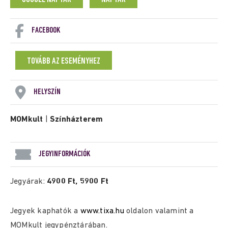
FACEBOOK
TOVÁBB AZ ESEMÉNYHEZ
HELYSZÍN
MOMkult
|
Színházterem
JEGYINFORMÁCIÓK
Jegyárak:
4900 Ft, 5900 Ft
Jegyek kaphatók a
www.tixa.hu
oldalon valamint a
MOMkult jegypénztárában.