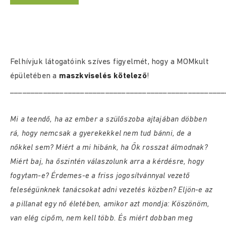
Felhívjuk látogatóink szíves figyelmét, hogy a MOMkult
épületében a
maszkviselés kötelező
!
____________________________________________________
Mi a teendő, ha az ember a szülőszoba ajtajában döbben
rá, hogy nemcsak a gyerekekkel nem tud bánni, de a
nőkkel sem? Miért a mi hibánk, ha Ők rosszat álmodnak?
Miért baj, ha őszintén válaszolunk arra a kérdésre, hogy
fogytam-e? Érdemes-e a friss jogosítvánnyal vezető
feleségünknek tanácsokat adni vezetés közben? Eljön-e az
a pillanat egy nő életében, amikor azt mondja: Köszönöm,
van elég cipőm, nem kell több. És miért dobban meg