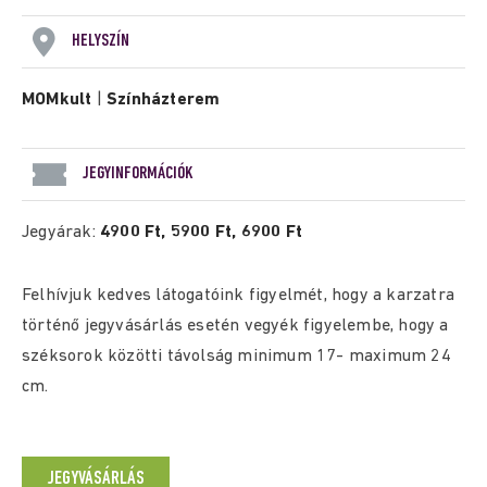
HELYSZÍN
MOMkult
|
Színházterem
JEGYINFORMÁCIÓK
Jegyárak:
4900 Ft, 5900 Ft, 6900 Ft
Felhívjuk kedves látogatóink figyelmét, hogy a karzatra
történő jegyvásárlás esetén vegyék figyelembe, hogy a
széksorok közötti távolság minimum 17- maximum 24
cm.
JEGYVÁSÁRLÁS