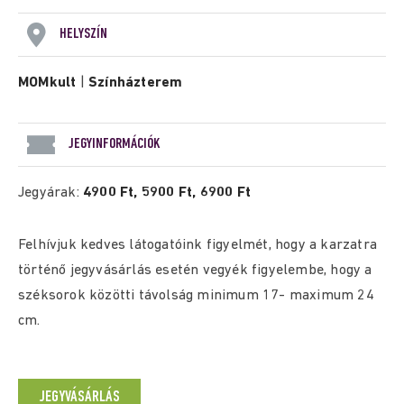
HELYSZÍN
MOMkult
|
Színházterem
JEGYINFORMÁCIÓK
Jegyárak:
4900 Ft, 5900 Ft, 6900 Ft
Felhívjuk kedves látogatóink figyelmét, hogy a karzatra
történő jegyvásárlás esetén vegyék figyelembe, hogy a
széksorok közötti távolság minimum 17- maximum 24
cm.
JEGYVÁSÁRLÁS