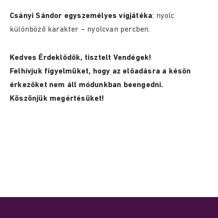
Csányi Sándor egyszemélyes vígjátéka
: nyolc
különböző karakter – nyolcvan percben.
Kedves Érdeklődők, tisztelt Vendégek!
Felhívjuk figyelmüket, hogy az előadásra a későn
érkezőket nem áll módunkban beengedni.
Köszönjük megértésüket!