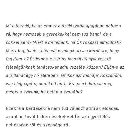
Mi a teendő, ha az ember a szülőszoba ajtajában döbben
rá, hogy nemcsak a gyerekekkel nem tud bánni, de a
nőkkel sem? Miért a mi hibánk, ha Ők rosszat álmodnak?
Miért baj, ha őszintén válaszolunk arra a kérdésre, hogy
fogytam-e? Érdemes-e a friss jogosítvánnyal vezető
feleségünknek tanácsokat adni vezetés közben? Eljön-e az
a pillanat egy nő életében, amikor azt mondja: Köszönöm,
van elég cipőm, nem kell több. És miért dobban meg
mégis a szívünk, ha belép a szobába?
Ezekre a kérdésekre nem tud választ adni az előadás,
azonban további kérdéseket vet fel az együttélés
nehézségeiről és szépségeiről.