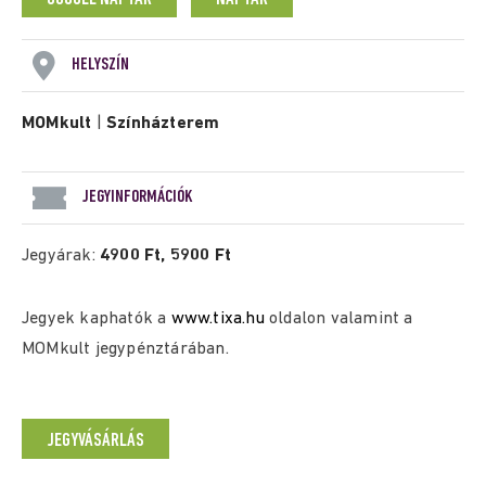
HELYSZÍN
MOMkult
|
Színházterem
JEGYINFORMÁCIÓK
Jegyárak:
4900 Ft, 5900 Ft
Jegyek kaphatók a
www.tixa.hu
oldalon valamint a
MOMkult jegypénztárában.
JEGYVÁSÁRLÁS