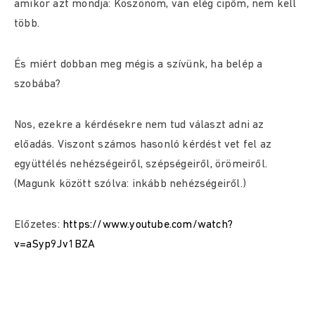
amikor azt mondja: Köszönöm, van elég cipőm, nem kell
több.
És miért dobban meg mégis a szívünk, ha belép a
szobába?
Nos, ezekre a kérdésekre nem tud választ adni az
előadás. Viszont számos hasonló kérdést vet fel az
együttélés nehézségeiről, szépségeiről, örömeiről.
(Magunk között szólva: inkább nehézségeiről.)
Előzetes:
https://www.youtube.com/watch?
v=aSyp9Jv1BZA