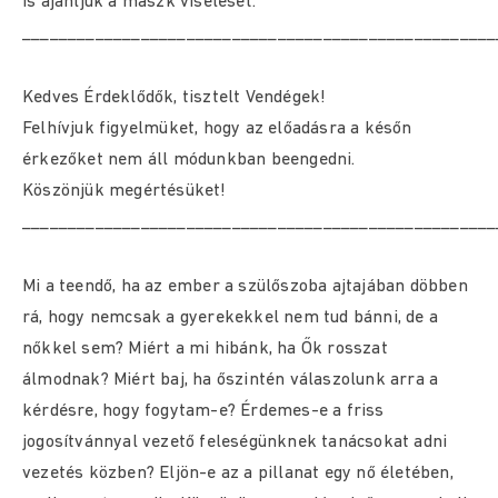
is ajánljuk a maszk viselését.
____________________________________________________
Kedves Érdeklődők, tisztelt Vendégek!
Felhívjuk figyelmüket, hogy az előadásra a későn
érkezőket nem áll módunkban beengedni.
Köszönjük megértésüket!
____________________________________________________
Mi a teendő, ha az ember a szülőszoba ajtajában döbben
rá, hogy nemcsak a gyerekekkel nem tud bánni, de a
nőkkel sem? Miért a mi hibánk, ha Ők rosszat
álmodnak? Miért baj, ha őszintén válaszolunk arra a
kérdésre, hogy fogytam-e? Érdemes-e a friss
jogosítvánnyal vezető feleségünknek tanácsokat adni
vezetés közben? Eljön-e az a pillanat egy nő életében,