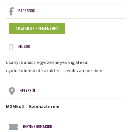
FACEBOOK
TOVÁBB AZ ESEMÉNYHEZ
MŰSOR
Csányi Sándor egyszemélyes vígjátéka:
nyolc különböző karakter – nyolcvan percben
HELYSZÍN
MOMkult
|
Színházterem
JEGYINFORMÁCIÓK