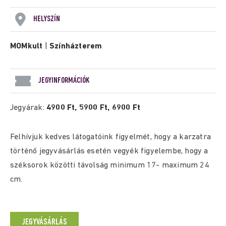
HELYSZÍN
MOMkult
|
Színházterem
JEGYINFORMÁCIÓK
Jegyárak:
4900 Ft, 5900 Ft, 6900 Ft
Felhívjuk kedves látogatóink figyelmét, hogy a karzatra
történő jegyvásárlás esetén vegyék figyelembe, hogy a
széksorok közötti távolság minimum 17- maximum 24
cm.
JEGYVÁSÁRLÁS