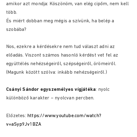
amikor azt mondja: Köszönöm, van elég cipőm, nem kell
több.
És miért dobban meg mégis a szívünk, ha belép a
szobába?
Nos, ezekre a kérdésekre nem tud választ adni az
előadás. Viszont számos hasonló kérdést vet fel az
együttélés nehézségeiről, szépségeiről, örömeiről.
(Magunk között szólva: inkább nehézségeiről.)
Csányi Sándor egyszemélyes vígjátéka
: nyolc
különböző karakter – nyolcvan percben.
Előzetes:
https://www.youtube.com/watch?
v=aSyp9Jv1BZA