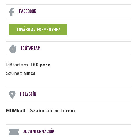
FACEBOOK
TOVÁBB AZ ESEMÉNYHEZ
IDŐTARTAM
Időtartam:
150 perc
Szünet:
Nincs
HELYSZÍN
MOMkult
|
Szabó Lőrinc terem
JEGYINFORMÁCIÓK