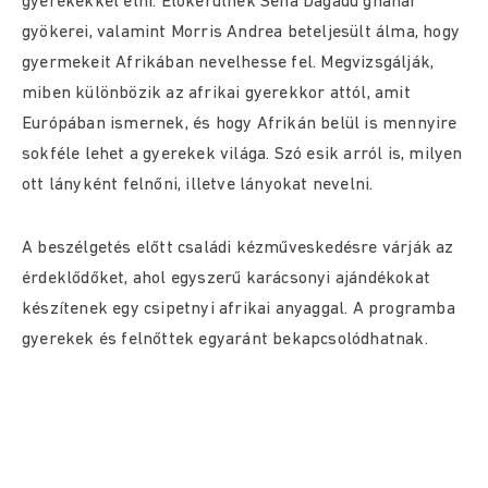
gyerekekkel élni. Előkerülnek Sena Dagadu ghánai
gyökerei, valamint Morris Andrea beteljesült álma, hogy
gyermekeit Afrikában nevelhesse fel. Megvizsgálják,
miben különbözik az afrikai gyerekkor attól, amit
Európában ismernek, és hogy Afrikán belül is mennyire
sokféle lehet a gyerekek világa. Szó esik arról is, milyen
ott lányként felnőni, illetve lányokat nevelni.
A beszélgetés előtt családi kézműveskedésre várják az
érdeklődőket, ahol egyszerű karácsonyi ajándékokat
készítenek egy csipetnyi afrikai anyaggal. A programba
gyerekek és felnőttek egyaránt bekapcsolódhatnak.