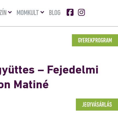
Menü
Menü
ZÍN
MOMKULT
BLOG
lenyitása
lenyitása
GYEREKPROGRAM
yüttes – Fejedelmi
on Matiné
JEGYVÁSÁRLÁS