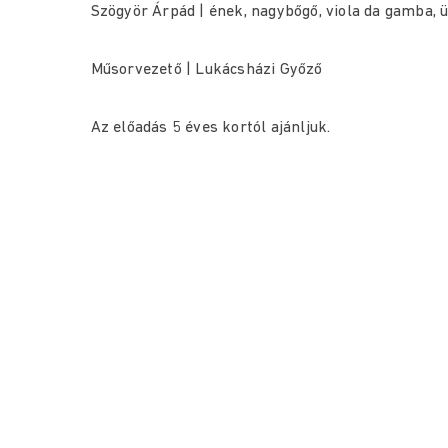
Szögyör Árpád | ének, nagybőgő, viola da gamba,
Műsorvezető | Lukácsházi Győző
Az előadás 5 éves kortól ajánljuk.