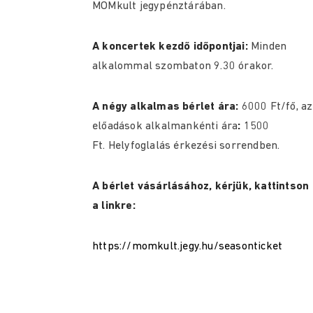
MOMkult jegypénztárában.
A koncertek kezdő időpontjai:
Minden
alkalommal szombaton 9.30 órakor.
A négy alkalmas bérlet ára:
6000 Ft/fő, az
előadások alkalmankénti ára
:
1500
Ft. Helyfoglalás érkezési sorrendben.
A bérlet vásárlásához, kérjük, kattintson
a linkre:
https://momkult.jegy.hu/seasonticket