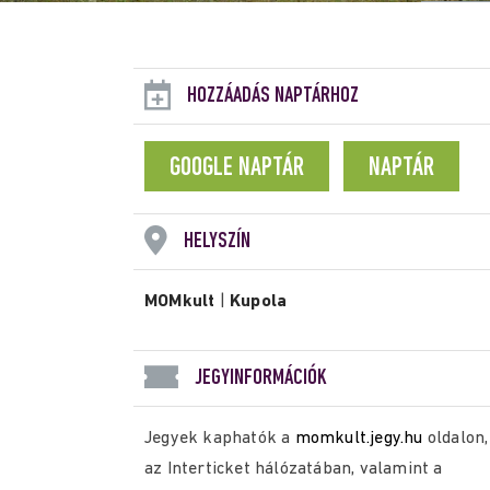
HOZZÁADÁS NAPTÁRHOZ
GOOGLE NAPTÁR
NAPTÁR
HELYSZÍN
MOMkult
|
Kupola
JEGYINFORMÁCIÓK
Jegyek kaphatók a
momkult.jegy.hu
oldalon,
az Interticket hálózatában, valamint a