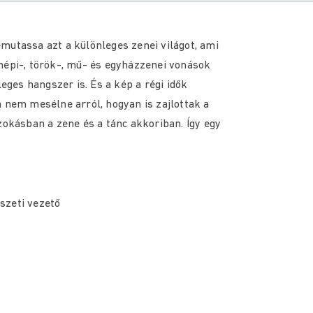
mutassa azt a különleges zenei világot, ami
népi-, török-, mű- és egyházzenei vonások
ges hangszer is. És a kép a régi idők
n nem mesélne arról, hogyan is zajlottak a
zokásban a zene és a tánc akkoriban. Így egy
észeti vezető