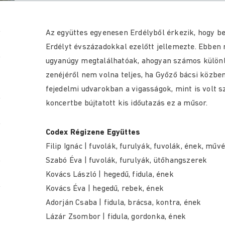
Az együttes egyenesen Erdélyből érkezik, hogy be
Erdélyt évszázadokkal ezelőtt jellemezte. Ebben 
ugyanúgy megtalálhatóak, ahogyan számos különle
zenéjéről nem volna teljes, ha Győző bácsi közbe
fejedelmi udvarokban a vigasságok, mint is volt s
koncertbe bújtatott kis időutazás ez a műsor.
Codex Régizene Együttes
Filip Ignác | fuvolák, furulyák, fuvolák, ének, műv
Szabó Éva | fuvolák, furulyák, ütőhangszerek
Kovács László | hegedű, fidula, ének
Kovács Éva | hegedű, rebek, ének
Adorján Csaba | fidula, brácsa, kontra, ének
Lázár Zsombor | fidula, gordonka, ének