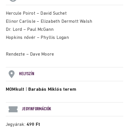
Hercule Poirot – David Suchet
Elinor Carlisle – Elizabeth Dermott Walsh
Dr. Lord – Paul McGann
Hopkins nővér – Phyllis Logan
Rendezte – Dave Moore
HELYSZÍN
MOMkult
|
Barabás Miklós terem
JEGYINFORMÁCIÓK
Jegyárak:
490 Ft