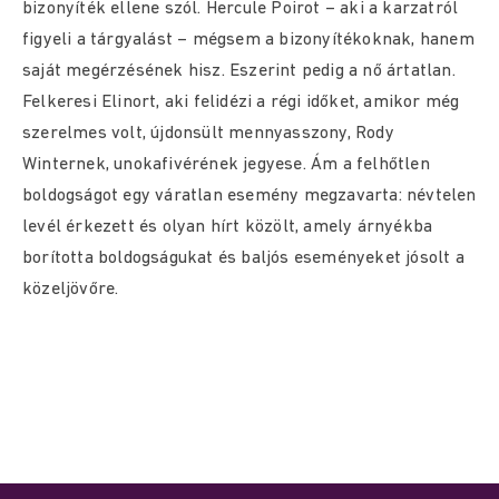
bizonyíték ellene szól. Hercule Poirot – aki a karzatról
figyeli a tárgyalást – mégsem a bizonyítékoknak, hanem
saját megérzésének hisz. Eszerint pedig a nő ártatlan.
Felkeresi Elinort, aki felidézi a régi időket, amikor még
szerelmes volt, újdonsült mennyasszony, Rody
Winternek, unokafivérének jegyese. Ám a felhőtlen
boldogságot egy váratlan esemény megzavarta: névtelen
levél érkezett és olyan hírt közölt, amely árnyékba
borította boldogságukat és baljós eseményeket jósolt a
közeljövőre.