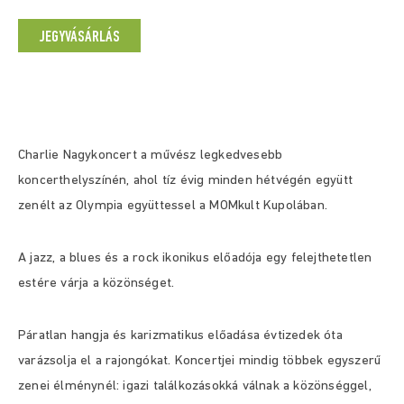
JEGYVÁSÁRLÁS
Charlie Nagykoncert a művész legkedvesebb
koncerthelyszínén, ahol tíz évig minden hétvégén együtt
zenélt az Olympia együttessel a MOMkult Kupolában.
A jazz, a blues és a rock ikonikus előadója egy felejthetetlen
estére várja a közönséget.
Páratlan hangja és karizmatikus előadása évtizedek óta
varázsolja el a rajongókat. Koncertjei mindig többek egyszerű
zenei élménynél: igazi találkozásokká válnak a közönséggel,