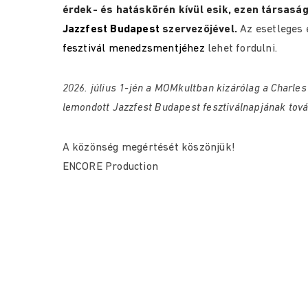
érdek- és hatáskörén kívül esik, ezen társas
Jazzfest Budapest
szervezőjével.
Az esetleges 
fesztivál menedzsmentjéhez
lehet fordulni.
2026. július 1-jén a MOMkultban kizárólag a Charles
lemondott Jazzfest Budapest fesztiválnapjának továb
A közönség megértését köszönjük!
ENCORE Production