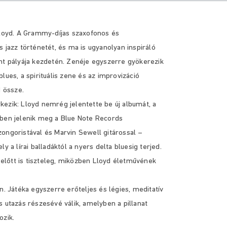
Lloyd. A Grammy-díjas szaxofonos és
 jazz történetét, és ma is ugyanolyan inspiráló
nt pályája kezdetén.
Zenéje egyszerre gyökerezik
lues, a spirituális zene és az improvizáció
 össze.
ezik: Lloyd nemrég jelentette be új albumát, a
rben jelenik meg a Blue Note Records
ongoristával és Marvin Sewell gitárossal –
ely a lírai balladáktól a nyers delta bluesig terjed.
n előtt is tiszteleg, miközben Lloyd életművének
n. Játéka egyszerre erőteljes és légies, meditatív
s utazás részesévé válik, amelyben a pillanat
ozik.