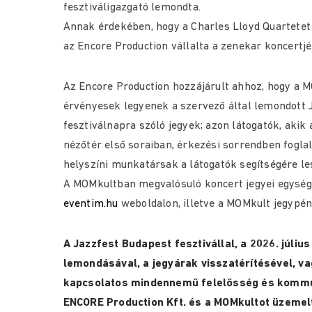
fesztiváligazgató lemondta.
Annak érdekében, hogy a Charles Lloyd Quartetet
az Encore Production vállalta a zenekar koncert
Az Encore Production hozzájárult ahhoz, hogy a
érvényesek legyenek a szervező által lemondott J
fesztiválnapra szóló jegyek; azon látogatók, akik
nézőtér első soraiban, érkezési sorrendben fogla
helyszíni munkatársak a látogatók segítségére le
A MOMkultban megvalósuló koncert jegyei egység
eventim.hu
weboldalon, illetve a MOMkult jegypé
A Jazzfest Budapest fesztivállal, a 2026. július
lemondásával, a jegyárak visszatérítésével, v
kapcsolatos mindennemű felelősség és kommun
ENCORE Production Kft. és a MOMkultot üzemelt