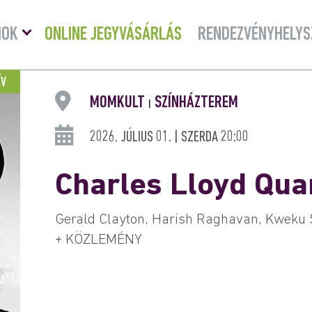
Menü
MOK
ONLINE JEGYVÁSÁRLÁS
RENDEZVÉNYHELYS
lenyitása
ÍV
MOMKULT
SZÍNHÁZTEREM
|
2026. JÚLIUS 01. | SZERDA 20:00
Charles Lloyd Qua
Gerald Clayton, Harish Raghavan, Kweku
+ KÖZLEMÉNY