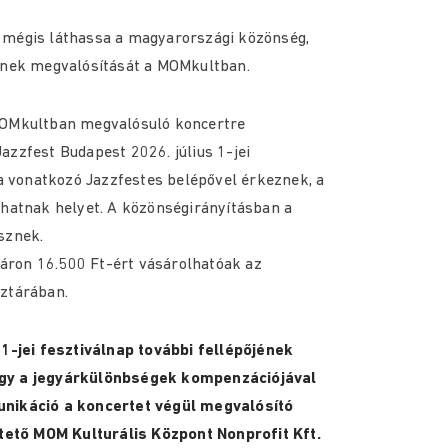
 mégis láthassa a magyarországi közönség,
jének megvalósítását a MOMkultban.
 MOMkultban megvalósuló koncertre
azzfest Budapest 2026. július 1-jei
 a vonatkozó Jazzfestes belépővel érkeznek, a
lhatnak helyet. A közönségirányításban a
sznek.
áron 16.500 Ft-ért vásárolhatóak az
nztárában.
 1-jei fesztiválnap további fellépőjének
agy a jegyárkülönbségek kompenzációjával
ikáció a koncertet végül megvalósító
ető MOM Kulturális Központ Nonprofit Kft.