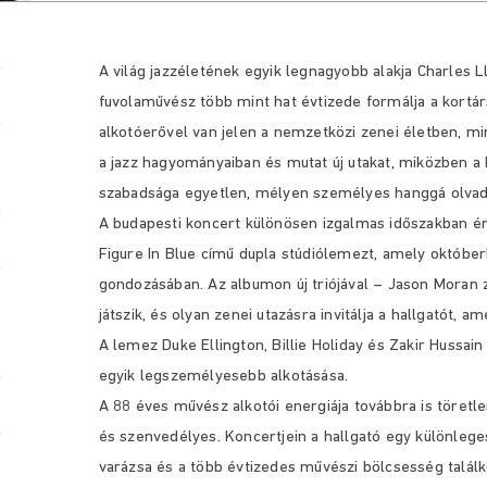
A világ jazzéletének egyik legnagyobb alakja Charles 
fuvolaművész több mint hat évtizede formálja a kortárs
alkotóerővel van jelen a nemzetközi zenei életben, mi
a jazz hagyományaiban és mutat új utakat, miközben a b
szabadsága egyetlen, mélyen személyes hanggá olvad
A budapesti koncert különösen izgalmas időszakban érk
Figure In Blue című dupla stúdiólemezt, amely októbe
gondozásában. Az albumon új triójával – Jason Moran z
játszik, és olyan zenei utazásra invitálja a hallgatót, am
A lemez Duke Ellington, Billie Holiday és Zakir Hussai
egyik legszemélyesebb alkotásása.
A 88 éves művész alkotói energiája továbbra is töretle
és szenvedélyes. Koncertjein a hallgató egy különlege
varázsa és a több évtizedes művészi bölcsesség találk