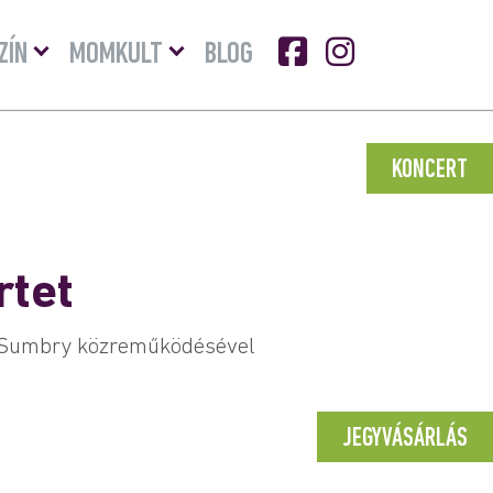
Menü
Menü
ZÍN
MOMKULT
BLOG
lenyitása
lenyitása
KONCERT
rtet
 Sumbry közreműködésével
JEGYVÁSÁRLÁS