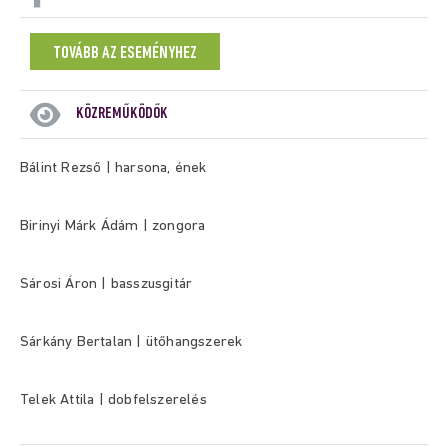
TOVÁBB AZ ESEMÉNYHEZ
KÖZREMŰKÖDŐK
Bálint Rezső | harsona, ének
Birinyi Márk Ádám | zongora
Sárosi Áron | basszusgitár
Sárkány Bertalan | ütőhangszerek
Telek Attila | dobfelszerelés