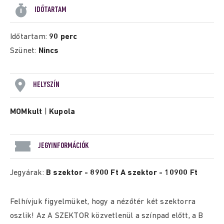
IDŐTARTAM
Időtartam:
90 perc
Szünet:
Nincs
HELYSZÍN
MOMkult
|
Kupola
JEGYINFORMÁCIÓK
Jegyárak:
B szektor - 8900 Ft A szektor - 10900 Ft
Felhívjuk figyelmüket, hogy a nézőtér két szektorra
oszlik! Az A SZEKTOR közvetlenül a színpad előtt, a B