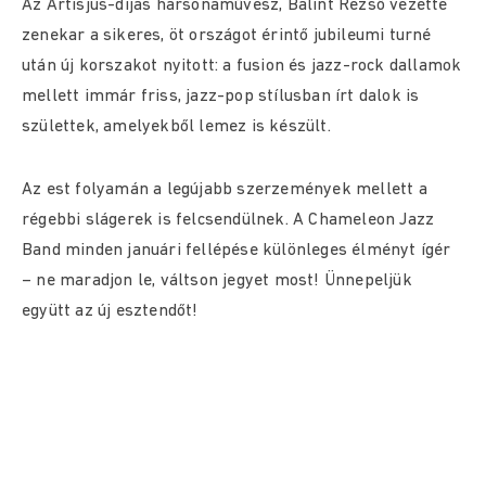
Az Artisjus-díjas harsonaművész, Bálint Rezső vezette
zenekar a sikeres, öt országot érintő jubileumi turné
után új korszakot nyitott: a fusion és jazz-rock dallamok
mellett immár friss, jazz-pop stílusban írt dalok is
születtek, amelyekből lemez is készült.
Az est folyamán a legújabb szerzemények mellett a
régebbi slágerek is felcsendülnek. A Chameleon Jazz
Band minden januári fellépése különleges élményt ígér
– ne maradjon le, váltson jegyet most! Ünnepeljük
együtt az új esztendőt!