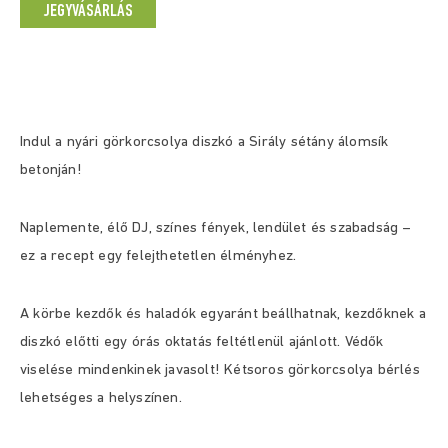
JEGYVÁSÁRLÁS
Indul a nyári görkorcsolya diszkó a Sirály sétány álomsík
betonján!
Naplemente, élő DJ, színes fények, lendület és szabadság –
ez a recept egy felejthetetlen élményhez.
A körbe kezdők és haladók egyaránt beállhatnak, kezdőknek a
diszkó előtti egy órás oktatás feltétlenül ajánlott. Védők
viselése mindenkinek javasolt! Kétsoros görkorcsolya bérlés
lehetséges a helyszínen.