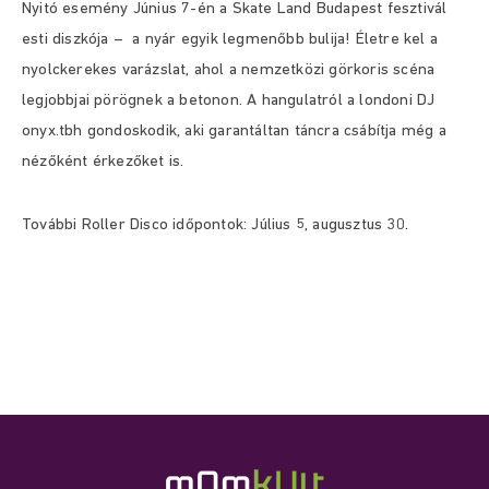
Nyitó esemény Június 7-én a Skate Land Budapest fesztivál
esti diszkója – a nyár egyik legmenőbb bulija! Életre kel a
nyolckerekes varázslat, ahol a nemzetközi görkoris scéna
legjobbjai pörögnek a betonon. A hangulatról a londoni DJ
onyx.tbh gondoskodik, aki garantáltan táncra csábítja még a
nézőként érkezőket is.
További Roller Disco időpontok: Július 5, augusztus 30.