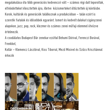
megalakulása óta több generációs kedvenccé vált – számos régi dalt leporoltak,
elfeledetteket élesztettek újra, illetve közismerteket öltöztettek új köntösbe.
Korok, kultúrák és generációk találkoznak a produkcióban – talán ezért is
szeretik fiatalok és idősebbek egyaránt. Ismert és kedvelt dalokat cigányzenei
alapokon, jazz, pop, rock, klezmer és számos zenei műfaji elemmel ötvözve
értelmezik.
A csodálatos Budapest Bár zenekar ezúttal Behumi Dórival, Ferenczi Borával,
Frenkkel,
Kollár – Klemencz Lászlóval, Kiss Tiborral, Mező Misivel és Szűcs Krisztiánnal
érkezik