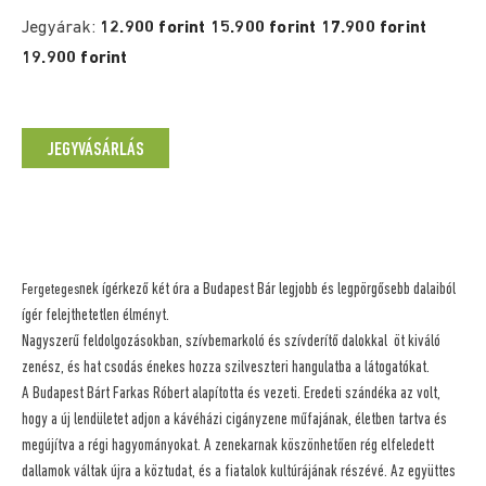
Jegyárak:
12.900 forint 15.900 forint 17.900 forint
19.900 forint
JEGYVÁSÁRLÁS
nek ígérkező két óra a Budapest Bár legjobb és legpörgősebb dalaiból
Fergeteges
ígér felejthetetlen élményt.
Nagyszerű feldolgozásokban, szívbemarkoló és szívderítő dalokkal öt kiváló
zenész, és hat csodás énekes hozza szilveszteri hangulatba a látogatókat.
A Budapest Bárt Farkas Róbert alapította és vezeti. Eredeti szándéka az volt,
hogy a új lendületet adjon a kávéházi cigányzene műfajának, életben tartva és
megújítva a régi hagyományokat. A zenekarnak köszönhetően rég elfeledett
dallamok váltak újra a köztudat, és a fiatalok kultúrájának részévé. Az együttes