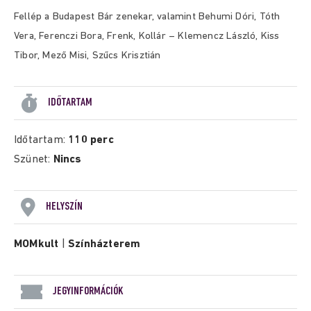
Fellép a Budapest Bár zenekar, valamint
Behumi Dóri, Tóth
Vera, Ferenczi Bora, Frenk, Kollár – Klemencz László, Kiss
Tibor, Mező Misi, Szűcs Krisztián
IDŐTARTAM
Időtartam:
110 perc
Szünet:
Nincs
HELYSZÍN
MOMkult
|
Színházterem
JEGYINFORMÁCIÓK