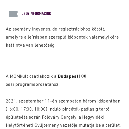
JEGYINFORMÁCIÓK
Az esemény ingyenes, de regisztrációhoz kötött,
amelyre a leírásban szereplő időpontok valamelyikére
kattintva van lehetőség.
A MOMkult csatlakozik a
Budapest100
őszi programsorozatához.
2021. szeptember 11-én szombaton három időpontban
(16:00, 17:00, 18:00) induló pincétől-padlásig tartó
épületséta során Földváry Gergely, a Hegyvidéki
Helytörténeti Gyűjtemény vezetője mutatja be a terület,