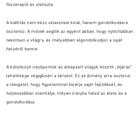
főszereplő és statiszta.
A kiállítás nem kész válaszokat kínál, hanem gondolkodásra
ösztönöz. A művek segítik az egyént abban, hogy nyitottabban
tekintsen a világra, és mélyebben elgondolkodjon a saját
helyéről benne.
A különböző nézőpontok és elképzelt világok közötti „átjárás”
lehetősége végigkíséri a tárlatot. Ez az élmény arra ösztönzi
a látogatót, hogy figyelemmel kísérje saját fejlődését, és
tudatosabban szemlélje, milyen irányba halad az élete és a
gondolkodása.