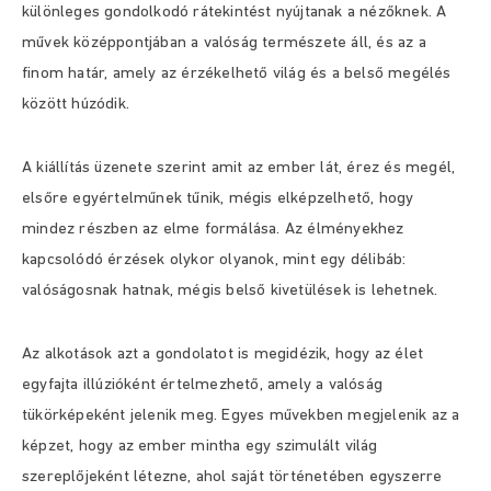
különleges gondolkodó rátekintést nyújtanak a nézőknek. A
művek középpontjában a valóság természete áll, és az a
finom határ, amely az érzékelhető világ és a belső megélés
között húzódik.
A kiállítás üzenete szerint amit az ember lát, érez és megél,
elsőre egyértelműnek tűnik, mégis elképzelhető, hogy
mindez részben az elme formálása. Az élményekhez
kapcsolódó érzések olykor olyanok, mint egy délibáb:
valóságosnak hatnak, mégis belső kivetülések is lehetnek.
Az alkotások azt a gondolatot is megidézik, hogy az élet
egyfajta illúzióként értelmezhető, amely a valóság
tükörképeként jelenik meg. Egyes művekben megjelenik az a
képzet, hogy az ember mintha egy szimulált világ
szereplőjeként létezne, ahol saját történetében egyszerre