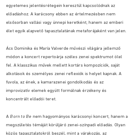
egyetemes jelentésrétegein keresztül kapcsolódnak az
előadáshoz. A karácsony ebben az értelmezésben nem
elsősorban vallási vagy ünnepi keretként, hanem az emberi
élet egyik alapvető tapasztalatának metaforájaként van jelen.
Ács Dominika és María Valverde művészi világára jellemző
módon a koncert repertoárja széles zenei spektrumot ölel
fel. A klasszikus művek mellett kortárs kompozíciók, saját
alkotások és személyes zenei reflexiók is helyet kapnak. A
fuvola, az ének, a kamarazenei gondolkodás és az
improvizatív elemek együtt formálnak érzékeny és
koncentrált előadói teret.
A
Born to Be
nem hagyományos karácsonyi koncert, hanem a
megszületés témáját körüljáró zenei-színpadi előadás. Olyan
közös tapasztalatokról beszél, mint a várakozás, az