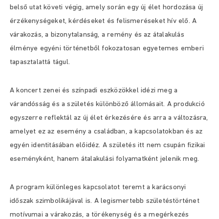
belső utat követi végig, amely során egy új élet hordozása új
érzékenységeket, kérdéseket és felismeréseket hív elő. A
várakozás, a bizonytalanság, a remény és az átalakulás
élménye egyéni történetből fokozatosan egyetemes emberi
tapasztalattá tágul.
A koncert zenei és színpadi eszközökkel idézi meg a
várandósság és a születés különböző állomásait. A produkció
egyszerre reflektál az új élet érkezésére és arra a változásra,
amelyet ez az esemény a családban, a kapcsolatokban és az
egyén identitásában előidéz. A születés itt nem csupán fizikai
eseményként, hanem átalakulási folyamatként jelenik meg.
A program különleges kapcsolatot teremt a karácsonyi
időszak szimbolikájával is. A legismertebb születéstörténet
motívumai a várakozás, a törékenység és a megérkezés