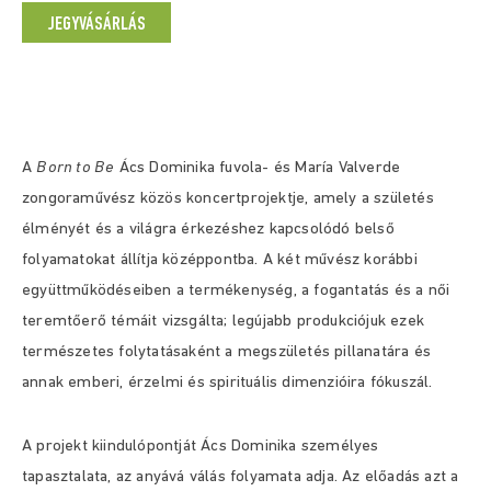
JEGYVÁSÁRLÁS
A
Born to Be
Ács Dominika fuvola- és María Valverde
zongoraművész közös koncertprojektje, amely a születés
élményét és a világra érkezéshez kapcsolódó belső
folyamatokat állítja középpontba. A két művész korábbi
együttműködéseiben a termékenység, a fogantatás és a női
teremtőerő témáit vizsgálta; legújabb produkciójuk ezek
természetes folytatásaként a megszületés pillanatára és
annak emberi, érzelmi és spirituális dimenzióira fókuszál.
A projekt kiindulópontját Ács Dominika személyes
tapasztalata, az anyává válás folyamata adja. Az előadás azt a