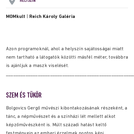
HELYSZÍN
MOMkult
|
Reich Károly Galéria
Azon programoknál, ahol a helyszín sajátosságai miatt
nem tartható a látogatók közötti másfél méter, továbbra
is ajánljuk a maszk viselését.
____________________________________________________
SZEM ÉS TÜKÖR
Bolgovics Gergő művészi kibontakozásának részeként, a
tánc, a népművészet és a színházi lét mellett alkot
képzőművészként is. Múlt századi hatást keltő
festményein az emberi érzelmek pontos képi