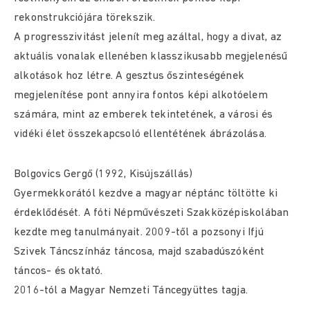
rekonstrukciójára törekszik.
A progresszivitást jelenít meg azáltal, hogy a divat, az
aktuális vonalak ellenében klasszikusabb megjelenésű
alkotások hoz létre. A gesztus őszinteségének
megjelenítése pont annyira fontos képi alkotóelem
számára, mint az emberek tekintetének, a városi és
vidéki élet összekapcsoló ellentétének ábrázolása.
Bolgovics Gergő (1992, Kisújszállás)
Gyermekkorától kezdve a magyar néptánc töltötte ki
érdeklődését. A fóti Népművészeti Szakközépiskolában
kezdte meg tanulmányait. 2009-től a pozsonyi Ifjú
Szivek Táncszínház táncosa, majd szabadúszóként
táncos- és oktató.
2016-tól a Magyar Nemzeti Táncegyüttes tagja.