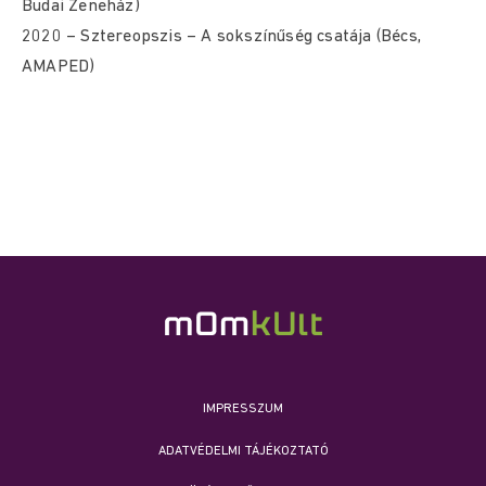
Budai Zeneház)
2020 – Sztereopszis – A sokszínűség csatája (Bécs,
AMAPED)
IMPRESSZUM
ADATVÉDELMI TÁJÉKOZTATÓ