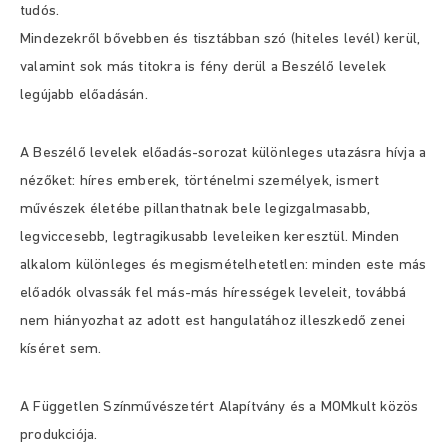
tudós.
Mindezekről bővebben és tisztábban szó (hiteles levél) kerül,
valamint sok más titokra is fény derül a Beszélő levelek
legújabb előadásán.
A Beszélő levelek előadás-sorozat különleges utazásra hívja a
nézőket: híres emberek, történelmi személyek, ismert
művészek életébe pillanthatnak bele legizgalmasabb,
legviccesebb, legtragikusabb leveleiken keresztül. Minden
alkalom különleges és megismételhetetlen: minden este más
előadók olvassák fel más-más hírességek leveleit, továbbá
nem hiányozhat az adott est hangulatához illeszkedő zenei
kíséret sem.
A Független Színművészetért Alapítvány és a MOMkult közös
produkciója.