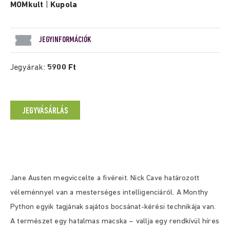
MOMkult
|
Kupola
JEGYINFORMÁCIÓK
Jegyárak:
5900 Ft
JEGYVÁSÁRLÁS
Jane Austen megviccelte a fivéreit. Nick Cave határozott
véleménnyel van a mesterséges intelligenciáról. A Monthy
Python egyik tagjának sajátos bocsánat-kérési technikája van.
A természet egy hatalmas macska – vallja egy rendkívül híres