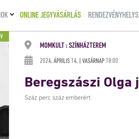
Menü
MOK
ONLINE JEGYVÁSÁRLÁS
RENDEZVÉNYHELYS
lenyitása
ÍV
MOMKULT
SZÍNHÁZTEREM
|
2024. ÁPRILIS 14. | VASÁRNAP 18:00
Beregszászi Olga 
Száz perc száz emberért