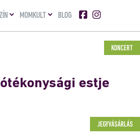
Menü
Menü
ZÍN
MOMKULT
BLOG
lenyitása
lenyitása
KONCERT
jótékonysági estje
JEGYVÁSÁRLÁS