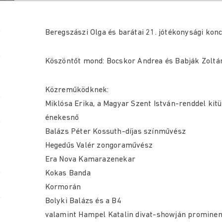
Beregszászi Olga és barátai 21. jótékonysági kon
Köszöntőt mond: Bocskor Andrea és Babják Zoltá
Közreműködknek:
Miklósa Erika, a Magyar Szent István-renddel kitü
énekesnő
Balázs Péter Kossuth-díjas színművész
Hegedűs Valér zongoraművész
Era Nova Kamarazenekar
Kokas Banda
Kormorán
Bolyki Balázs és a B4
valamint Hampel Katalin divat-showján prominen