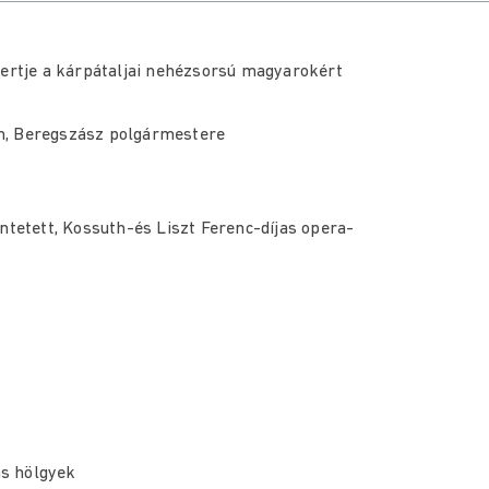
certje a kárpátaljai nehézsorsú magyarokért
n, Beregszász polgármestere
ntetett, Kossuth-és Liszt Ferenc-díjas opera-
s hölgyek