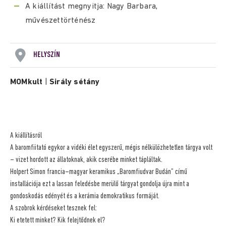
A kiállítást megnyitja: Nagy Barbara,
művészettörténész
HELYSZÍN
MOMkult
|
Sirály sétány
A kiállításról
A baromfiitató egykor a vidéki élet egyszerű, mégis nélkülözhetetlen tárgya volt
– vizet hordott az állatoknak, akik cserébe minket tápláltak.
Holpert Simon francia–magyar keramikus „Baromfiudvar Budán” című
installációja ezt a lassan feledésbe merülő tárgyat gondolja újra mint a
gondoskodás edényét és a kerámia demokratikus formáját.
A szobrok kérdéseket tesznek fel:
Ki etetett minket? Kik felejtődnek el?