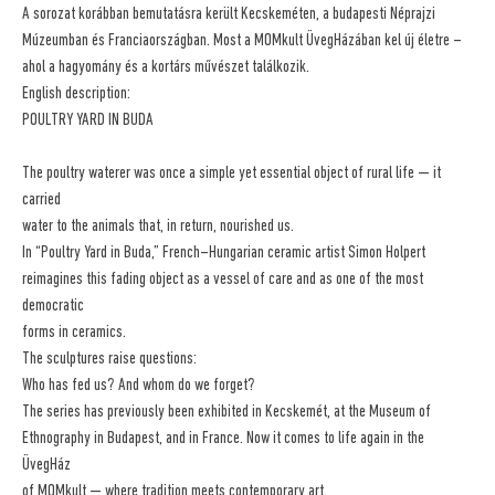
A sorozat korábban bemutatásra került Kecskeméten, a budapesti Néprajzi
Múzeumban és Franciaországban. Most a MOMkult ÜvegHázában kel új életre –
ahol a hagyomány és a kortárs művészet találkozik.
English description:
POULTRY YARD IN BUDA
The poultry waterer was once a simple yet essential object of rural life — it
carried
water to the animals that, in return, nourished us.
In “Poultry Yard in Buda,” French–Hungarian ceramic artist Simon Holpert
reimagines this fading object as a vessel of care and as one of the most
democratic
forms in ceramics.
The sculptures raise questions:
Who has fed us? And whom do we forget?
The series has previously been exhibited in Kecskemét, at the Museum of
Ethnography in Budapest, and in France. Now it comes to life again in the
ÜvegHáz
of MOMkult — where tradition meets contemporary art.