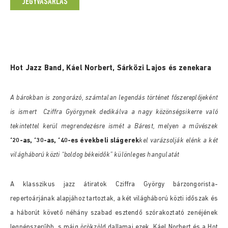
JEGYVÁSÁRLÁS
Hot Jazz Band, Káel Norbert, Sárközi Lajos és zenekara
A bárokban is zongorázó, számtalan legendás történet főszereplőjeként
is ismert
Cziffra Györgynek dedikálva a nagy közönségsikerre való
tekintettel kerül megrendezésre ismét a Bárest, melyen a művészek
‘20-as,
‘30-as, ‘40-es évekbeli slágerek
kel varázsolják elénk a két
világháború közti “boldog
békeidők” különleges hangulatát
A klasszikus jazz átiratok Cziffra György bárzongorista-
repertoárjának alapjához tartoztak, a két világháború közti időszak és
a háborút követő néhány szabad esztendő szórakoztató zenéjének
legnépszerűbb, s máig örökzöld dallamai ezek. Káel Norbert és a Hot