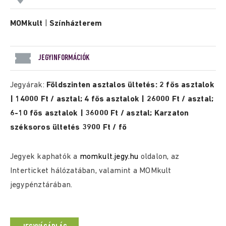
MOMkult
|
Színházterem
JEGYINFORMÁCIÓK
Jegyárak:
Földszinten asztalos ültetés: 2 fős asztalok
| 14000 Ft / asztal; 4 fős asztalok | 26000 Ft / asztal;
6-10 fős asztalok | 36000 Ft / asztal; Karzaton
széksoros ültetés 3900 Ft / fő
Jegyek kaphatók a
momkult.jegy.hu
oldalon, az
Interticket hálózatában, valamint a MOMkult
jegypénztárában.