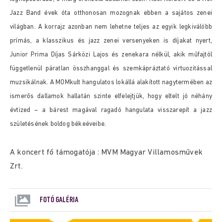
Jazz Band évek óta otthonosan mozognak ebben a sajátos zenei
világban. A korrajz azonban nem lehetne teljes az egyik legkiválóbb
prímás, a klasszikus és jazz zenei versenyeken is díjakat nyert,
Junior Prima Díjas Sárközi Lajos és zenekara nélkül, akik műfajtól
függetlenül páratlan összhanggal és szemkápráztató virtuozitással
muzsikálnak. A MOMkult hangulatos lokállá alakított nagytermében az
ismerős dallamok hallatán szinte elfelejtjük, hogy eltelt jó néhány
évtized – a bárest magával ragadó hangulata visszarepít a jazz
születésének boldog békeéveibe.
A koncert fő támogatója : MVM Magyar Villamosművek
Zrt.
FOTÓ GALÉRIA